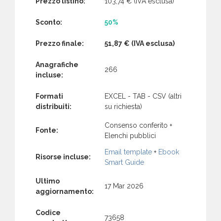
Prezzo listino:
103,74 €
(IVA esclusa)
Sconto:
50%
Prezzo finale:
51,87 €
(IVA esclusa)
Anagrafiche
266
incluse:
Formati
EXCEL - TAB - CSV (altri
distribuiti:
su richiesta)
Consenso conferito +
Fonte:
Elenchi pubblici
Email template
+
Ebook
Risorse incluse:
Smart Guide
Ultimo
17 Mar 2026
aggiornamento:
Codice
73658