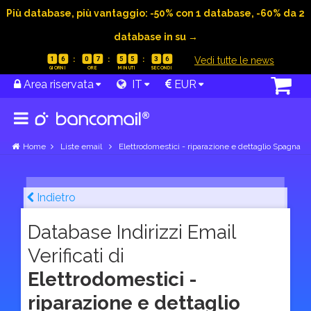
Più database, più vantaggio: -50% con 1 database, -60% da 2
database in su →
|
Vedi tutte le news
1
6
0
7
5
5
3
5
Area riservata
IT
EUR
Home
Liste email
Elettrodomestici - riparazione e dettaglio Spagna
Indietro
Database Indirizzi Email
Verificati di
Elettrodomestici -
riparazione e dettaglio