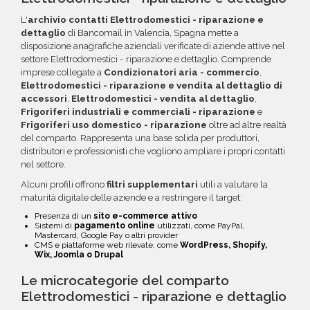
errati.
crediti da utilizzare su più ordini. Contattaci per
L'
archivio contatti Elettrodomestici - riparazione e
maggiori informazioni su come sfruttare
dettaglio
di Bancomail in Valencia, Spagna mette a
questa opzione.
disposizione anagrafiche aziendali verificate di aziende attive nel
settore Elettrodomestici - riparazione e dettaglio. Comprende
imprese collegate a
Condizionatori aria - commercio
,
Elettrodomestici - riparazione e vendita al dettaglio di
accessori
,
Elettrodomestici - vendita al dettaglio
,
Frigoriferi industriali e commerciali - riparazione
e
Frigoriferi uso domestico - riparazione
oltre ad altre realtà
del comparto. Rappresenta una base solida per produttori,
distributori e professionisti che vogliono ampliare i propri contatti
nel settore.
Alcuni profili offrono
filtri supplementari
utili a valutare la
maturità digitale delle aziende e a restringere il target:
Presenza di un
sito e-commerce attivo
Sistemi di
pagamento online
utilizzati, come PayPal,
Mastercard, Google Pay o altri provider
CMS e piattaforme web rilevate, come
WordPress, Shopify,
Wix, Joomla o Drupal
Le microcategorie del comparto
Elettrodomestici - riparazione e dettaglio