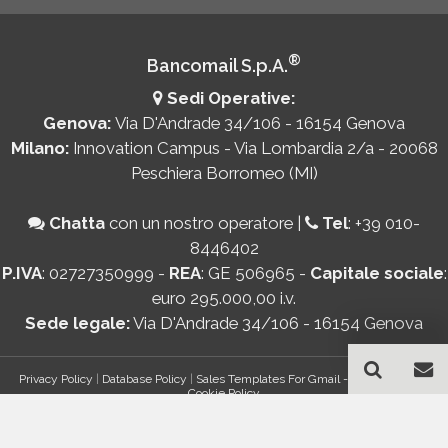
®
Bancomail S.p.A.
Sedi Operative:
Genova:
Via D'Andrade 34/106 - 16154 Genova
Milano:
Innovation Campus - Via Lombardia 2/a - 20068
Peschiera Borromeo (MI)
Chatta
con un nostro operatore
|
Tel
:
+39 010-
8446402
P.IVA
: 02727350999 -
REA
: GE 506965 -
Capitale sociale
:
euro 295.000,00 i.v.
Sede legale:
Via D'Andrade 34/106 - 16154 Genova
Privacy Policy
|
Database Policy
|
Sales Templates For Gmail - AddOn Policy
|
Cookie Policy
®
© Copyright 2026 Bancomail