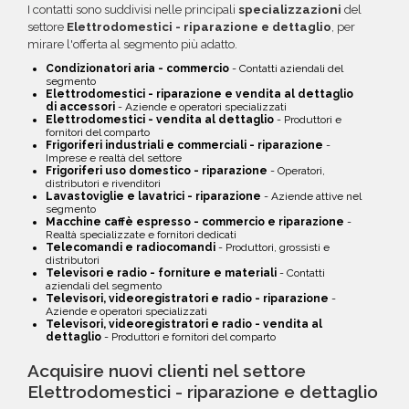
I contatti sono suddivisi nelle principali
specializzazioni
del
settore
Elettrodomestici - riparazione e dettaglio
, per
mirare l'offerta al segmento più adatto.
Condizionatori aria - commercio
- Contatti aziendali del
segmento
Elettrodomestici - riparazione e vendita al dettaglio
di accessori
- Aziende e operatori specializzati
Elettrodomestici - vendita al dettaglio
- Produttori e
fornitori del comparto
Frigoriferi industriali e commerciali - riparazione
-
Imprese e realtà del settore
Frigoriferi uso domestico - riparazione
- Operatori,
distributori e rivenditori
Lavastoviglie e lavatrici - riparazione
- Aziende attive nel
segmento
Macchine caffè espresso - commercio e riparazione
-
Realtà specializzate e fornitori dedicati
Telecomandi e radiocomandi
- Produttori, grossisti e
distributori
Televisori e radio - forniture e materiali
- Contatti
aziendali del segmento
Televisori, videoregistratori e radio - riparazione
-
Aziende e operatori specializzati
Televisori, videoregistratori e radio - vendita al
dettaglio
- Produttori e fornitori del comparto
Acquisire nuovi clienti nel settore
Elettrodomestici - riparazione e dettaglio