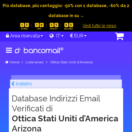
Più database, più vantaggio: -50% con 1 database, -60% da 2
database in su →
|
Vedi tutte le news
1
5
1
8
5
9
4
5
Area riservata
IT
EUR
Home
Liste email
Ottica Stati Uniti d’America
Indietro
Database Indirizzi Email
Verificati di
Ottica Stati Uniti d’America
Arizona