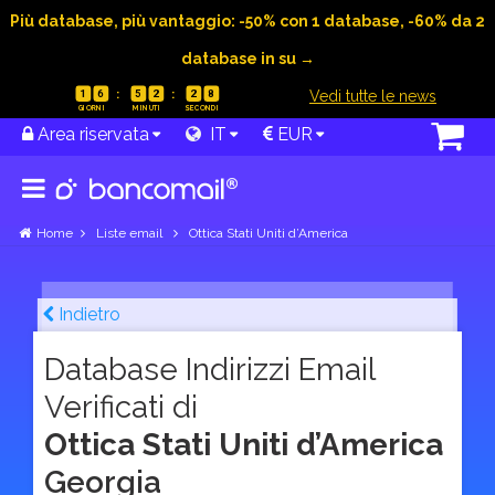
Più database, più vantaggio: -50% con 1 database, -60% da 2
database in su →
|
Vedi tutte le news
1
6
5
2
2
7
Area riservata
IT
EUR
Home
Liste email
Ottica Stati Uniti d’America
Indietro
Database Indirizzi Email
Verificati di
Ottica Stati Uniti d’America
Georgia