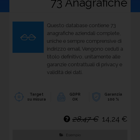
73 Anagrafiche
Fino al
23 agosto
, approfitta della promo online:
-50% su
1 Database
,
-60% da 2 Database
.
Offerta valida fino al 23 agosto 2026 esclusivamente per gli acquisti online.
Questo database contiene 73
Ordini, validazione e consegna sono sempre operative anche durante il periodo
anagrafiche aziendali complete,
estivo. Non cumulabile con altre promozioni o sconti.
uniche e sempre comprensive di
Sblocca il -60%!
indirizzo email. Vengono ceduti a
titolo definitivo, unitamente alle
garanzie contrattuali di privacy e
validità dei dati.
Target
GDPR
Garanzia
su misura
OK
100 %
28,47 €
14,24 €
Esempio