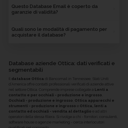
variano in base al database selezionato: potrai
Assolutamente sì. I database Bancomail
Questo Database Email è coperto da
trovare dati come fatturato, numero di
Ottica - Tennessee possono essere filtrati in
garanzie di validità?
dipendenti, link ai profili social e altre
base a parametri strategici come
caratteristiche specifiche utili per segmentare
localizzazione (città, provincia, regione, CAP),
Sì, Bancomail offre una garanzia di qualità sui
Quali sono le modalità di pagamento per
e personalizzare le tue campagne B2B.
numero di dipendenti, fatturato, forma
database email Ottica - Tennessee. Se
acquistare il database?
giuridica o altri criteri specifici. Se online non
riscontri indirizzi email non validi entro 60
trovi la configurazione che cerchi, contatta il
giorni dall'acquisto, potrai richiedere un
Puoi completare l'acquisto in tutta sicurezza
nostro reparto Commerciale: ti aiuteremo a
rimborso o un credito da utilizzare per futuri
tramite bonifico o carta di credito, utilizzando
costruire il target perfetto per la tua
acquisti. La garanzia copre tutti gli errori come
i circuiti protetti Banca Sella e PayPal. Inoltre,
Database aziende Ottica: dati verificati e
campagna.
email inesistenti o DNS errati.
per acquisti voluminosi, è possibile acquistare
segmentabili
crediti da utilizzare su più ordini. Contattaci per
Il
database Ottica
di Bancomail in Tennessee, Stati Uniti
maggiori informazioni su come sfruttare
d’America offre contatti professionali verificati di aziende attive
questa opzione.
nel settore Ottica. Comprende imprese collegate a
Lenti a
contatto e per occhiali - produzione e ingrosso
,
Occhiali - produzione e ingrosso
,
Ottica apparecchi e
strumenti - produzione e ingrosso
e
Ottica, lenti a
contatto ed occhiali - vendita al dettaglio
e ad altri
operatori della stessa filiera. Si rivolge a chi - fornitori, consulenti,
software house o agenzie marketing - cerca interlocutori
qualificati nel comparto.