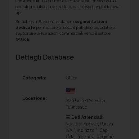
commerciale, così da costruire azioni più precise verso
operatori qualificati del settore, dal prospecting al follow-
up.
Su richiesta, Bancomail elabora
segmentazioni
dedicate
per mettere a fuoco il pubblico più adatto e
supportare le tue azioni commerciali verso il settore
Ottica
.
Dettagli Database
Categoria:
Ottica
Locazione:
Stati Uniti d’America,
Tennessee
Dati Aziendali
:
Ragione Sociale, Partiva
IVA *, Indirizzo *, Cap,
Città, Provincia, Regione,