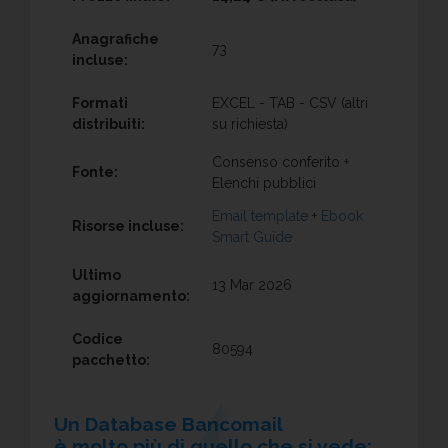
Anagrafiche
73
incluse:
Formati
EXCEL - TAB - CSV (altri
distribuiti:
su richiesta)
Consenso conferito +
Fonte:
Elenchi pubblici
Email template
+
Ebook
Risorse incluse:
Smart Guide
Ultimo
13 Mar 2026
aggiornamento:
Codice
80594
pacchetto:
Un Database Bancomail
è molto più di quello che si vede: