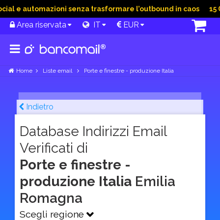
al e automazioni senza trasformare l’outbound in caos
15 Gi
Area riservata
IT
EUR
Home
Liste email
Porte e finestre - produzione Italia
Indietro
Database Indirizzi Email
Verificati di
Porte e finestre -
produzione Italia
Emilia
Romagna
Scegli regione