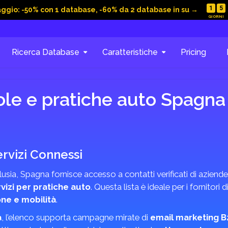
1
5
aggio: -50% con 1 database, -60% da 2 database in su →
Ricerca Database
Caratteristiche
Pricing
le e pratiche auto Spagna
rvizi Connessi
usia, Spagna fornisce accesso a contatti verificati di aziende
vizi per pratiche auto
. Questa lista è ideale per i fornitori d
ne e mobilità
.
a
, l’elenco supporta campagne mirate di
email marketing B