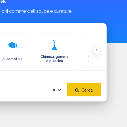
le
.
zioni commerciali solide e durature.
Chimica, gomma
Ecologia e
Automotive
e plastica
ambiente
Cerca