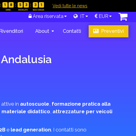
1
8
5
3
3
0
|
Vedi tutte le news
Area riservata
IT
EUR
Rivenditori
About
Contatti
Preventivi
 Andalusia
 attive in
autoscuole
,
formazione pratica alla
i
materiale didattico
,
attrezzature per veicoli
2B
e
lead generation
. I contatti sono