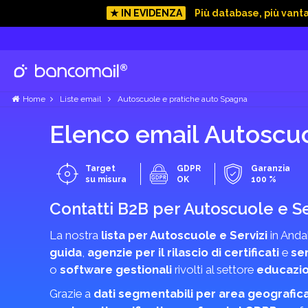
★ IN EVIDENZA
Più database, più vant
Home
Liste email
Autoscuole e pratiche auto Spagna
Elenco email Autoscuo
Target
GDPR
Garanzia
su misura
OK
100 %
Contatti B2B per Autoscuole e Se
La nostra
lista per Autoscuole e Servizi
in Andal
guida
,
agenzie per il rilascio di certificati
e
ser
o
software gestionali
rivolti al settore
educazio
Grazie a
dati segmentabili per area geografic