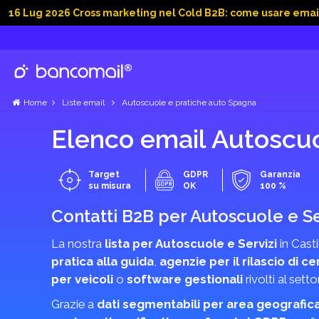
2026 Cross marketing nel Cold B2B: come usare email, dati soc
Home
Liste email
Autoscuole e pratiche auto Spagna
Elenco email Autoscuo
Target
GDPR
Garanzia
su misura
OK
100 %
Contatti B2B per Autoscuole e Se
La nostra
lista per Autoscuole e Servizi
in Casti
pratica alla guida
,
agenzie per il rilascio di cer
per veicoli
o
software gestionali
rivolti al sett
Grazie a
dati segmentabili per area geografic