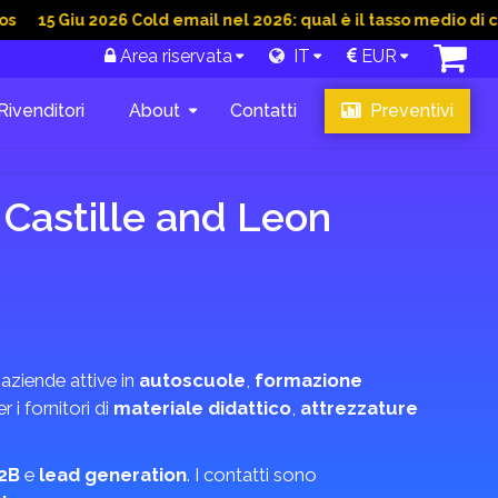
iu 2026 Cold email nel 2026: qual è il tasso medio di conversio
Area riservata
IT
EUR
Rivenditori
About
Contatti
Preventivi
Castille and Leon
 aziende attive in
autoscuole
,
formazione
r i fornitori di
materiale didattico
,
attrezzature
2B
e
lead generation
. I contatti sono