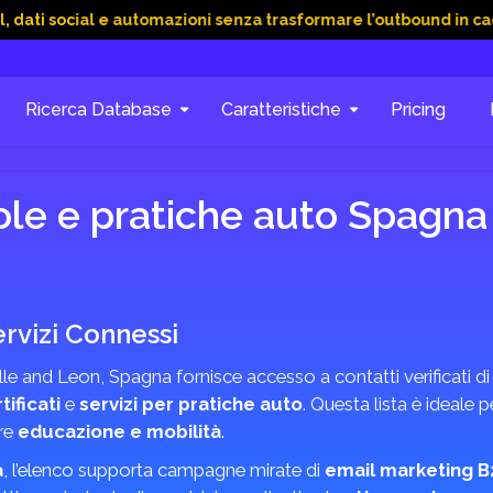
ial e automazioni senza trasformare l’outbound in caos
15 G
Ricerca Database
Caratteristiche
Pricing
le e pratiche auto Spagna 
rvizi Connessi
lle and Leon, Spagna fornisce accesso a contatti verificati di
tificati
e
servizi per pratiche auto
. Questa lista è ideale pe
ore
educazione e mobilità
.
a
, l’elenco supporta campagne mirate di
email marketing B