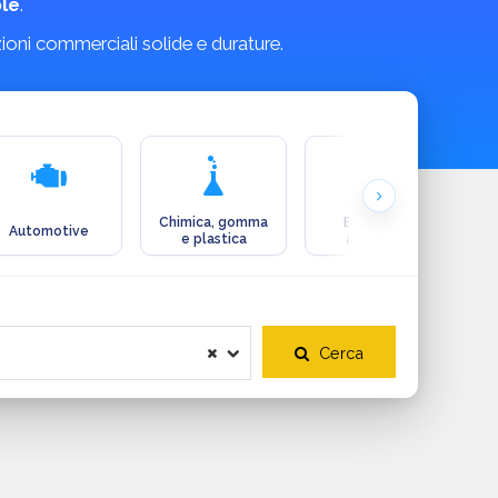
le
.
zioni commerciali solide e durature.
Chimica, gomma
Ecologia e
Automotive
e plastica
ambiente
Cerca