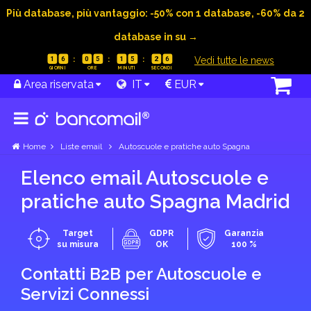
Più database, più vantaggio: -50% con 1 database, -60% da 2
database in su →
|
Vedi tutte le news
1
6
0
5
1
5
2
5
Area riservata
IT
EUR
Home
Liste email
Autoscuole e pratiche auto Spagna
Elenco email Autoscuole e
pratiche auto Spagna Madrid
Target
GDPR
Garanzia
su misura
OK
100 %
Contatti B2B per Autoscuole e
Servizi Connessi