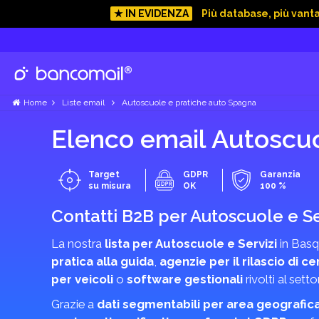
★ IN EVIDENZA
Più database, più vant
Home
Liste email
Autoscuole e pratiche auto Spagna
Elenco email Autoscu
Target
GDPR
Garanzia
su misura
OK
100 %
Contatti B2B per Autoscuole e Se
La nostra
lista per Autoscuole e Servizi
in Basqu
pratica alla guida
,
agenzie per il rilascio di cer
per veicoli
o
software gestionali
rivolti al sett
Grazie a
dati segmentabili per area geografic