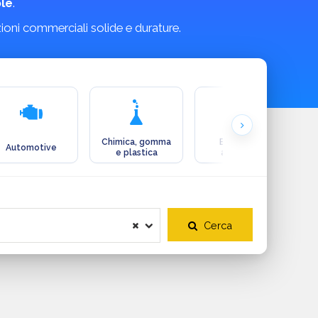
le
.
zioni commerciali solide e durature.
Chimica, gomma
Ecologia e
Automotive
e plastica
ambiente
Cerca