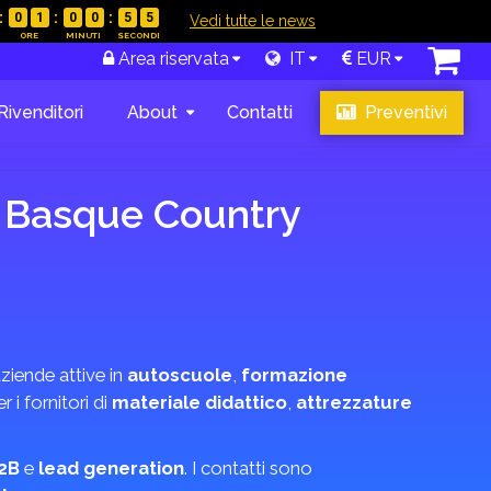
0
1
0
0
5
4
|
Vedi tutte le news
Area riservata
IT
EUR
Rivenditori
About
Contatti
Preventivi
a Basque Country
ziende attive in
autoscuole
,
formazione
r i fornitori di
materiale didattico
,
attrezzature
2B
e
lead generation
. I contatti sono