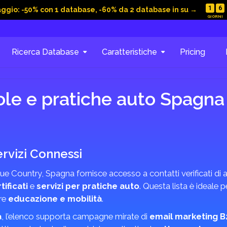
1
6
aggio: -50% con 1 database, -60% da 2 database in su →
Ricerca Database
Caratteristiche
Pricing
ole e pratiche auto Spagn
rvizi Connessi
e Country, Spagna fornisce accesso a contatti verificati di a
tificati
e
servizi per pratiche auto
. Questa lista è ideale pe
ore
educazione e mobilità
.
a
, l’elenco supporta campagne mirate di
email marketing B