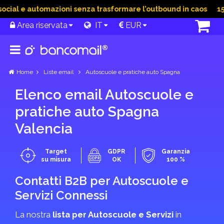
al e automazioni senza trasformare l’outbound in caos
15 Gi
Area riservata
IT
EUR
Home
Liste email
Autoscuole e pratiche auto Spagna
Elenco email Autoscuole e
pratiche auto Spagna
Valencia
Target
GDPR
Garanzia
su misura
OK
100 %
Contatti B2B per Autoscuole e
Servizi Connessi
La nostra
lista per Autoscuole e Servizi
in