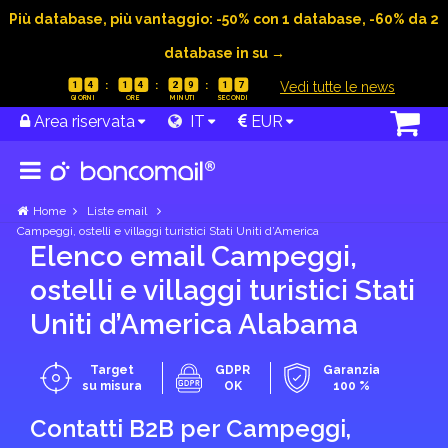
Più database, più vantaggio: -50% con 1 database, -60% da 2
database in su →
|
Vedi tutte le news
1
4
1
4
2
9
1
6
Area riservata
IT
EUR
Home
Liste email
Campeggi, ostelli e villaggi turistici Stati Uniti d’America
Elenco email Campeggi,
ostelli e villaggi turistici Stati
Uniti d’America Alabama
Target
GDPR
Garanzia
su misura
OK
100 %
Contatti B2B per Campeggi,