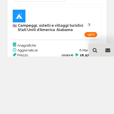
Campeggi, ostelli e villaggi turistici
Stati Uniti d’America Alabama
-50%
87
Anagrafiche:
Aggiornato al:
6 Mar 2026
Prezzo:
33,93 €
16,97 €
Acquista
Guida all'acquisto di un
database email Campeggi,
ostelli e villaggi turistici -