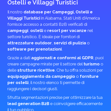
Ostelli e Villaggi Turistici
Il nostro
database per Campeggi, Ostelli e
Villaggi Turistici
in Alabama, Stati Uniti d’America
fornisce accesso a contatti B2B verificati di
campeggi
,
ostelli
e
resort per vacanze
nel
settore turistico. È ideale per fornitori di
attrezzature outdoor
,
servizi di pulizia
o
software per prenotazioni
.
Grazie a dati
aggiornati e conformi al GDPR
, puoi
creare campagne mirate per il settore del
turismo
o
delle
strutture ricettive
. Che tu offra soluzioni per
equipaggiamento da campeggio
o
forniture
per ostelli
, il nostro elenco ti permette di
raggiungere i decisori giusti.
Sfrutta segmentazioni precise per ottimizzare la tua
lead generation B2B
e coinvolgere efficacemente
il tuo pubblico.