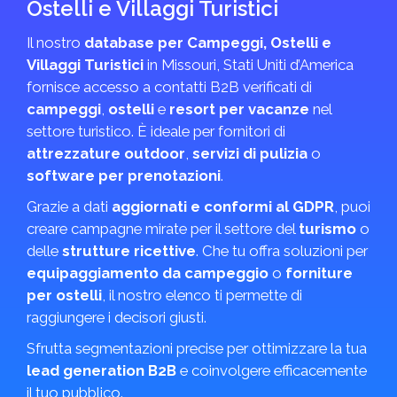
Ostelli e Villaggi Turistici
Il nostro
database per Campeggi, Ostelli e
Villaggi Turistici
in Missouri, Stati Uniti d’America
fornisce accesso a contatti B2B verificati di
campeggi
,
ostelli
e
resort per vacanze
nel
settore turistico. È ideale per fornitori di
attrezzature outdoor
,
servizi di pulizia
o
software per prenotazioni
.
Grazie a dati
aggiornati e conformi al GDPR
, puoi
creare campagne mirate per il settore del
turismo
o
delle
strutture ricettive
. Che tu offra soluzioni per
equipaggiamento da campeggio
o
forniture
per ostelli
, il nostro elenco ti permette di
raggiungere i decisori giusti.
Sfrutta segmentazioni precise per ottimizzare la tua
lead generation B2B
e coinvolgere efficacemente
il tuo pubblico.