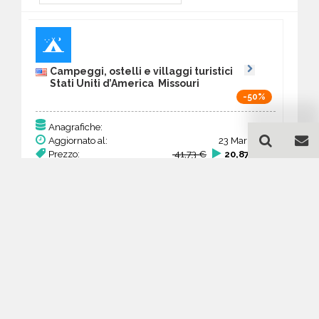
Campeggi, ostelli e villaggi turistici
Stati Uniti d’America Missouri
-50%
107
Anagrafiche:
Aggiornato al:
23 Mar 2026
Prezzo:
41,73 €
20,87 €
Acquista
Guida all'acquisto di un
database email Campeggi,
ostelli e villaggi turistici -