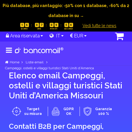
Più database, più vantaggio: -50% con 1 database, -60% da 2
database in su →
|
Vedi tutte le news
1
6
0
7
0
9
5
3
Area riservata
IT
EUR
Home
Liste email
Campeggi, ostelli e villaggi turistici Stati Uniti d’America
Elenco email Campeggi,
ostelli e villaggi turistici Stati
Uniti d’America Missouri
Target
GDPR
Garanzia
su misura
OK
100 %
Contatti B2B per Campeggi,