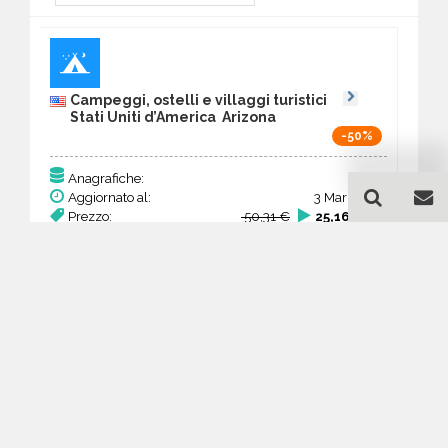
Campeggi, ostelli e villaggi turistici
Stati Uniti d’America Arizona
-50%
129
Anagrafiche:
Aggiornato al:
3 Mar 2026
Prezzo:
50,31 €
25,16 €
Acquista
Guida all'acquisto di un
database email Campeggi,
ostelli e villaggi turistici -