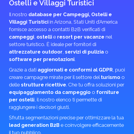
Ostelli e Villaggi Turistici
Il nostro
database per Campeggi, Ostelli e
Villaggi Turistici
in Arizona, Stati Uniti d’America
fornisce accesso a contatti B2B verificati di
campeggi
,
ostelli
e
resort per vacanze
nel
settore turistico. È ideale per fornitori di
attrezzature outdoor
,
servizi di pulizia
o
software per prenotazioni
.
Grazie a dati
aggiornati e conformi al GDPR
, puoi
creare campagne mirate per il settore del
turismo
o
delle
strutture ricettive
. Che tu offra soluzioni per
equipaggiamento da campeggio
o
forniture
per ostelli
, il nostro elenco ti permette di
raggiungere i decisori giusti.
Sfrutta segmentazioni precise per ottimizzare la tua
lead generation B2B
e coinvolgere efficacemente
il tuo pubblico.