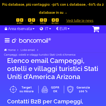
Più database, più vantaggio: -50% con 1 database, -60% da 2
database in su →
|
Vedi tutte le news
1
6
0
5
1
5
2
1
Area riservata
IT
EUR
Home
Liste email
Campeggi, ostelli e villaggi turistici Stati Uniti d’America
Elenco email Campeggi,
ostelli e villaggi turistici Stati
Uniti d’America Arizona
Target
GDPR
Garanzia
su misura
OK
100 %
Contatti B2B per Campeggi,