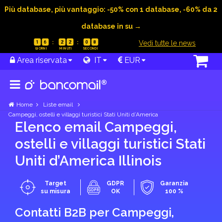
Più database, più vantaggio: -50% con 1 database, -60% da 2
database in su →
|
Vedi tutte le news
1
6
2
2
0
7
Area riservata
IT
EUR
Home
Liste email
Campeggi, ostelli e villaggi turistici Stati Uniti d’America
Elenco email Campeggi,
ostelli e villaggi turistici Stati
Uniti d’America Illinois
Target
GDPR
Garanzia
su misura
OK
100 %
Contatti B2B per Campeggi,