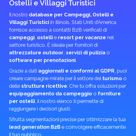
Ostelli e Villaggi Turistici
Il nostro
database per Campeggi, Ostelli e
Villaggi Turistici
in Illinois, Stati Uniti d’America
fornisce accesso a contatti B2B verificati di
campeggi
,
ostelli
e
resort per vacanze
nel
settore turistico. È ideale per fornitori di
attrezzature outdoor
,
servizi di pulizia
o
software per prenotazioni
.
Grazie a dati
aggiornati e conformi al GDPR
, puoi
creare campagne mirate per il settore del
turismo
o
delle
strutture ricettive
. Che tu offra soluzioni per
equipaggiamento da campeggio
o
forniture
per ostelli
, il nostro elenco ti permette di
raggiungere i decisori giusti.
Sfrutta segmentazioni precise per ottimizzare la tua
lead generation B2B
e coinvolgere efficacemente
il tuo pubblico.