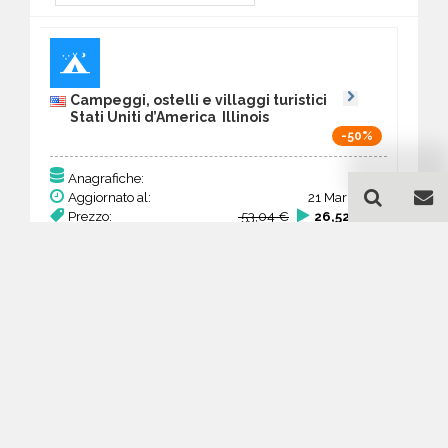
Campeggi, ostelli e villaggi turistici
Stati Uniti d’America Illinois
-50%
136
Anagrafiche:
Aggiornato al:
21 Mar 2026
Prezzo:
53,04 €
26,52 €
Acquista
Guida all'acquisto di un
database email Campeggi,
ostelli e villaggi turistici -