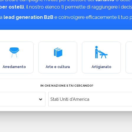
per ostelli
, il nostro elenco ti permette di raggiungere i deciso
ua
lead generation B2B
e coinvolgere efficacemente il tuo 
Arredamento
Arte e cultura
Artigianato
IN CHE NAZIONE STAI CERCANDO?