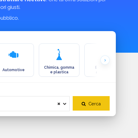
ri giusti.
pubblico.
Chimica, gomma
Ecologia e
Automotive
e plastica
ambiente
Cerca