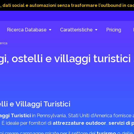
ial e automazioni senza trasformare l’outbound in caos
15 Gi
Ricerca Database
Caratteristiche
Pricing
erica
ostelli e villaggi turistici
i e Villaggi Turistici
ggi Turistici
in Pennsylvania, Stati Uniti d’America fornisce 
 È ideale per fornitori di
attrezzature outdoor
,
servizi di 
uoi creare campagne mirate per il settore del
turismo
o delle