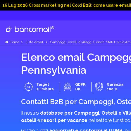
026 Cross marketing nel Cold B2B: come usare email, dati soc
Home
Liste email
Campeggi, ostelli e villaggi turistici Stati Uniti d’Am
Elenco email Campeggi, 
Pennsylvania
Target
GDPR
Garanzia
su misura
OK
100 %
Contatti B2B per Campeggi, Ostell
Il nostro
database per Campeggi, Ostelli e Villa
ostelli
e
resort per vacanze
nel settore turistico.
Grazie a dati
aggiornati e conformi al GDPR
, p