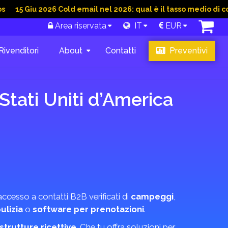
u 2026 Cold email nel 2026: qual è il tasso medio di conversion
Area riservata
IT
EUR
Rivenditori
About
Contatti
Preventivi
 Stati Uniti d’America
accesso a contatti B2B verificati di
campeggi
,
pulizia
o
software per prenotazioni
.
strutture ricettive
. Che tu offra soluzioni per