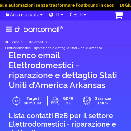
 automazioni senza trasformare l’outbound in caos
15 Giu 20
Area riservata
IT
EUR
Home
Liste email
Elettrodomestici - riparazione e dettaglio Stati Uniti d’America
Elenco email
Elettrodomestici -
riparazione e dettaglio Stati
Uniti d’America Arkansas
Target
GDPR
Garanzia
su misura
OK
100 %
Lista contatti B2B per il settore
Elettrodomestici - riparazione e