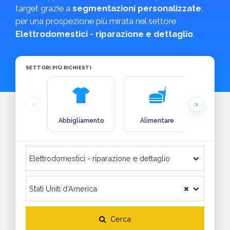
target grazie a
segmentazioni personalizzate
,
per una prospezione più mirata nel settore
Elettrodomestici - riparazione e dettaglio
.
SETTORI PIÙ RICHIESTI
Abbigliamento
Alimentare
Arre
Cerca