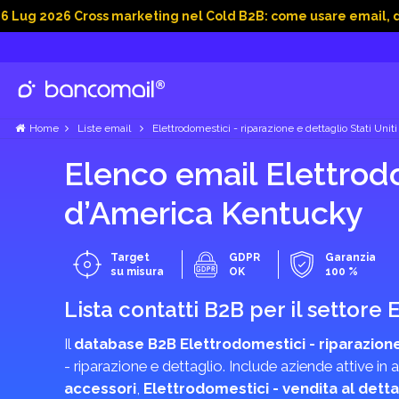
6 Cross marketing nel Cold B2B: come usare email, dati social
Home
Liste email
Elettrodomestici - riparazione e dettaglio Stati Unit
Elenco email Elettrodom
d’America Kentucky
Target
GDPR
Garanzia
su misura
OK
100 %
Lista contatti B2B per il settore
Il
database B2B Elettrodomestici - riparazione
- riparazione e dettaglio. Include aziende attive i
accessori
,
Elettrodomestici - vendita al detta