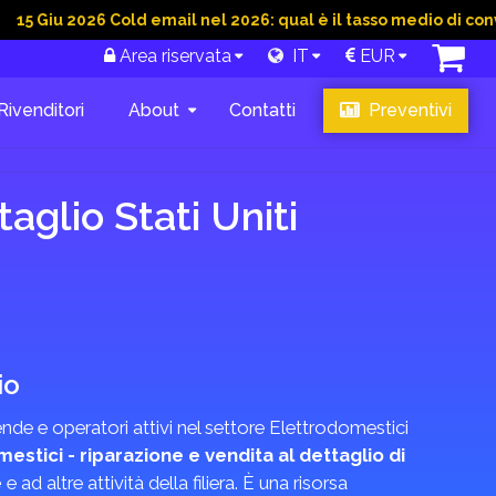
2026 Cold email nel 2026: qual è il tasso medio di conversione 
Area riservata
IT
EUR
Rivenditori
About
Contatti
Preventivi
aglio Stati Uniti
io
ende e operatori attivi nel settore Elettrodomestici
estici - riparazione e vendita al dettaglio di
e
e ad altre attività della filiera. È una risorsa