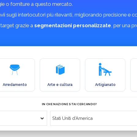
gie o forniture a questo mercato.
invii sugli interlocutori più rilevanti, migliorando precisione e 
 target grazie a
segmentazioni personalizzate
, per una p
Arredamento
Arte e cultura
Artigianato
IN CHE NAZIONE STAI CERCANDO?