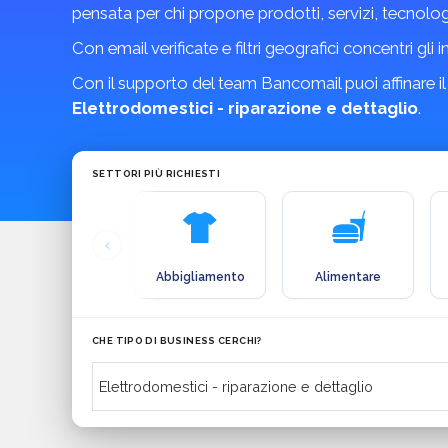
pensata per chi propone prodotti, servizi, tecnolo
Con email verificate e filtri geografici concentri gli 
Con il supporto del team Bancomail puoi affinare il
Elettrodomestici - riparazione e dettaglio
.
SETTORI PIÙ RICHIESTI
Abbigliamento
Alimentare
CHE TIPO DI BUSINESS CERCHI?