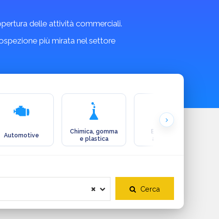
copertura delle attività commerciali.
rospezione più mirata nel settore
Chimica, gomma
Ecologia e
Automotive
e plastica
ambiente
Cerca