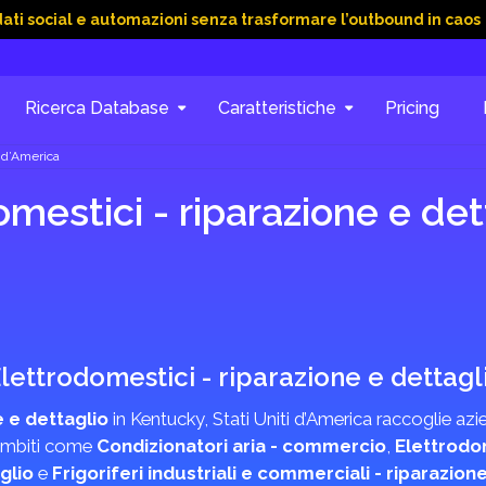
 e automazioni senza trasformare l’outbound in caos
15 Giu 
Sblocca il -60%!
Ricerca Database
Caratteristiche
Pricing
i d’America
estici - riparazione e dett
 Elettrodomestici - riparazione e dettagl
 e dettaglio
in Kentucky, Stati Uniti d’America raccoglie azi
n ambiti come
Condizionatori aria - commercio
,
Elettrodom
glio
e
Frigoriferi industriali e commerciali - riparazion