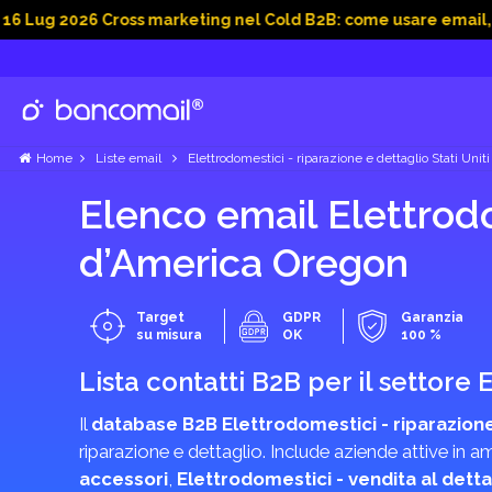
26 Cross marketing nel Cold B2B: come usare email, dati soci
Home
Liste email
Elettrodomestici - riparazione e dettaglio Stati Unit
Elenco email Elettrodom
d’America Oregon
Target
GDPR
Garanzia
su misura
OK
100 %
Lista contatti B2B per il settore
Il
database B2B Elettrodomestici - riparazione
riparazione e dettaglio. Include aziende attive in 
accessori
,
Elettrodomestici - vendita al detta