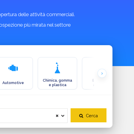
copertura delle attività commerciali.
rospezione più mirata nel settore
Chimica, gomma
Ecologia e
Automotive
e plastica
ambiente
Cerca