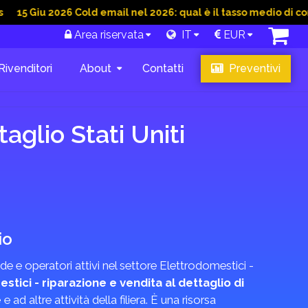
 2026 Cold email nel 2026: qual è il tasso medio di conversione
Area riservata
IT
EUR
Rivenditori
About
Contatti
Preventivi
aglio Stati Uniti
io
de e operatori attivi nel settore Elettrodomestici -
stici - riparazione e vendita al dettaglio di
e
e ad altre attività della filiera. È una risorsa