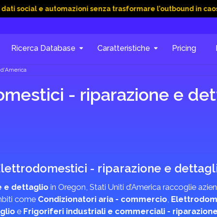
al e automazioni senza trasformare l’outbound in caos
15 Giu
Ricerca Database
Caratteristiche
Pricing
i d’America
estici - riparazione e dett
 Elettrodomestici - riparazione e dettagl
 e dettaglio
in Oregon, Stati Uniti d’America raccoglie azien
ambiti come
Condizionatori aria - commercio
,
Elettrodome
glio
e
Frigoriferi industriali e commerciali - riparazion