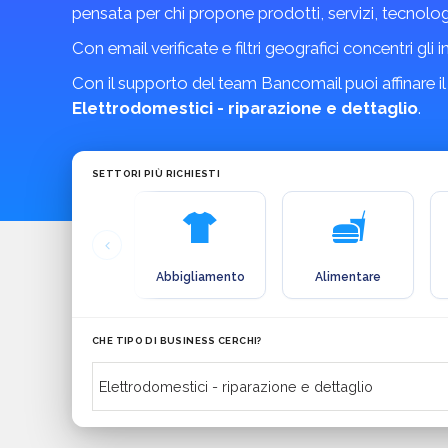
pensata per chi propone prodotti, servizi, tecnolo
Con email verificate e filtri geografici concentri gli 
Con il supporto del team Bancomail puoi affinare il
Elettrodomestici - riparazione e dettaglio
.
SETTORI PIÙ RICHIESTI
Abbigliamento
Alimentare
CHE TIPO DI BUSINESS CERCHI?