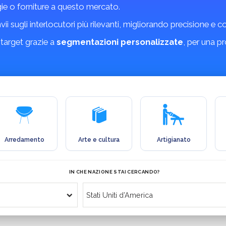
gie o forniture a questo mercato.
invii sugli interlocutori più rilevanti, migliorando precisione e 
 target grazie a
segmentazioni personalizzate
, per una p
Arredamento
Arte e cultura
Artigianato
IN CHE NAZIONE STAI CERCANDO?