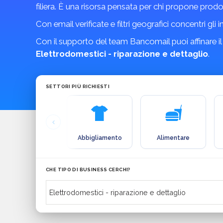
filiera. È una risorsa pensata per chi propone prodo
Con email verificate e filtri geografici concentri gli 
Con il supporto del team Bancomail puoi affinare il
Elettrodomestici - riparazione e dettaglio
.
SETTORI PIÙ RICHIESTI
Abbigliamento
Alimentare
CHE TIPO DI BUSINESS CERCHI?