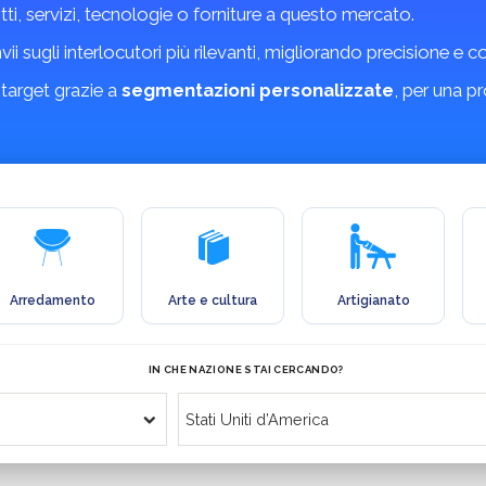
tti, servizi, tecnologie o forniture a questo mercato.
invii sugli interlocutori più rilevanti, migliorando precisione e 
 target grazie a
segmentazioni personalizzate
, per una p
Arredamento
Arte e cultura
Artigianato
IN CHE NAZIONE STAI CERCANDO?