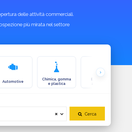
copertura delle attività commerciali.
rospezione più mirata nel settore
Chimica, gomma
Ecologia e
Automotive
e plastica
ambiente
Cerca