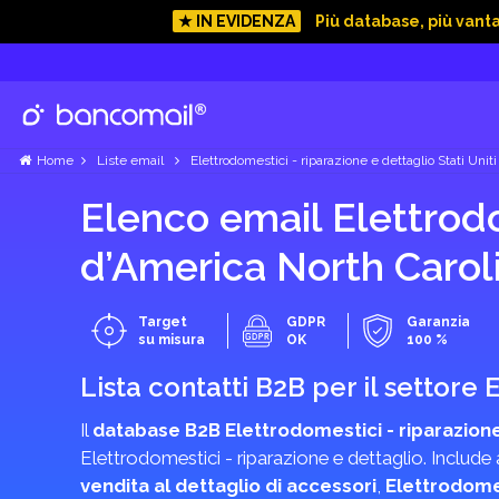
★ IN EVIDENZA
Più database, più vant
Home
Liste email
Elettrodomestici - riparazione e dettaglio Stati Unit
Elenco email Elettrodom
d’America North Carol
Target
GDPR
Garanzia
su misura
OK
100 %
Lista contatti B2B per il settore
Il
database B2B Elettrodomestici - riparazione
Elettrodomestici - riparazione e dettaglio. Include
vendita al dettaglio di accessori
,
Elettrodomes