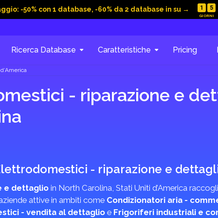
1
5
aggio: -50% con 1 database, -60% da 2 database in su →
Ricerca Database
Caratteristiche
Pricing
i d’America
estici - riparazione e dett
ina
 Elettrodomestici - riparazione e dettagl
 e dettaglio
in North Carolina, Stati Uniti d’America raccogli
 aziende attive in ambiti come
Condizionatori aria - comm
tici - vendita al dettaglio
e
Frigoriferi industriali e c