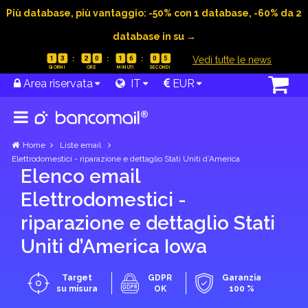
Più database, più vantaggio: -50% con 1 database, -60% da 2
database in su →
|
Vedi tutte le news
1
3
2
0
1
6
0
4
Area riservata
IT
EUR
Home
Liste email
Elettrodomestici - riparazione e dettaglio Stati Uniti d’America
Elenco email
Elettrodomestici -
riparazione e dettaglio Stati
Uniti d’America Iowa
Target
GDPR
Garanzia
su misura
OK
100 %