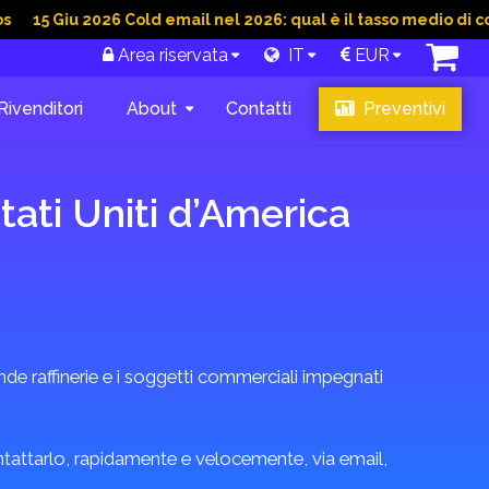
u 2026 Cold email nel 2026: qual è il tasso medio di conversion
Area riservata
IT
EUR
Rivenditori
About
Contatti
Preventivi
tati Uniti d’America
e raffinerie e i soggetti commerciali impegnati
ontattarlo, rapidamente e velocemente, via email,