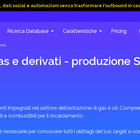
al e automazioni senza trasformare l’outbound in caos
15 Gi
Ricerca Database
Caratteristiche
Pricing
rica
as e derivati - produzione S
impegnati nel settore dell'estrazione di gas e oli. Comprend
ti e combustibili per il riscaldamento.
 necessarie per conoscere tutti i dettagli del tuo target e c