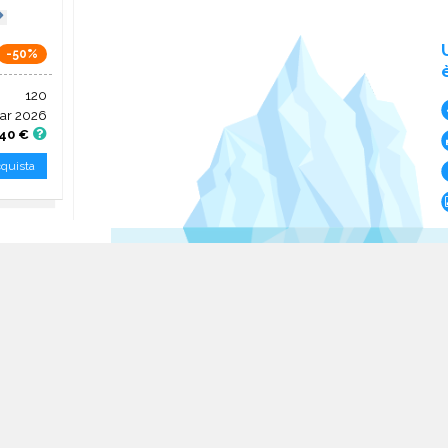
-50%
120
ar 2026
,40 €
quista