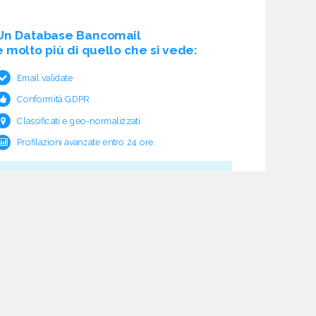
Un Database Bancomail
è molto più di quello che si vede:
Email validate
Conformità GDPR
Classificati e geo-normalizzati
Profilazioni avanzate entro 24 ore
Cosa c'è sotto?
Garanzia e rimborso validità
Verifica pre fornitura
Aggiornamento ciclico
Studio normativo
21 processi di verifica dati