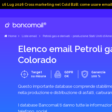
026 Cross marketing nel Cold B2B: come usare email, dati soci
Home
Liste email
Petroli gas e derivati - produzione Stati Uniti d’Ame
Elenco email Petroli g
Colorado
Target
GDPR
Garanzia
su misura
OK
100 %
Questo importante database comprende stabilimenti 
nella produzione e distribuzione di asfalti, carburan
I database Bancomail ti danno tutte le informazioni
telefono, social.