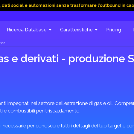
al e automazioni senza trasformare l’outbound in caos
15 Gi
Ricerca Database
Caratteristiche
Pricing
rica
as e derivati - produzione S
impegnati nel settore dell'estrazione di gas e oli. Comprend
ti e combustibili per il riscaldamento.
 necessarie per conoscere tutti i dettagli del tuo target e c