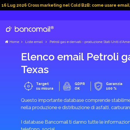
026 Cross marketing nel Cold B2B: come usare email, dati soci
Home
Liste email
Petroli gas e derivati - produzione Stati Uniti d’Ame
Elenco email Petroli g
Texas
Target
GDPR
Garanzia
su misura
OK
100 %
Questo importante database comprende stabilimenti 
nella produzione e distribuzione di asfalti, carburan
I database Bancomail ti danno tutte le informazioni
telefono, social.