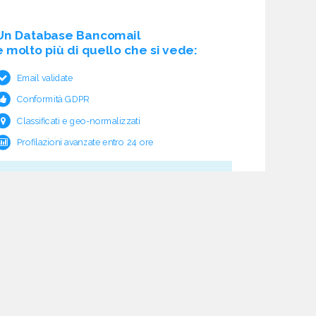
Un Database Bancomail
è molto più di quello che si vede:
Email validate
Conformità GDPR
Classificati e geo-normalizzati
Profilazioni avanzate entro 24 ore
Cosa c'è sotto?
Garanzia e rimborso validità
Verifica pre fornitura
Aggiornamento ciclico
Studio normativo
21 processi di verifica dati