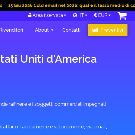
u 2026 Cold email nel 2026: qual è il tasso medio di conversion
Area riservata
IT
EUR
Rivenditori
About
Contatti
Preventivi
tati Uniti d’America
e raffinerie e i soggetti commerciali impegnati
ontattarlo, rapidamente e velocemente, via email,