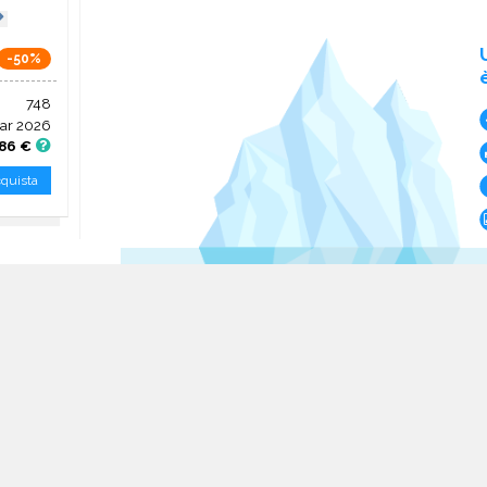
-50%
748
ar 2026
86 €
quista