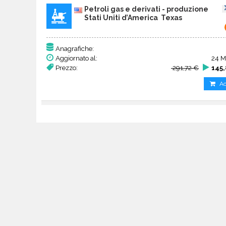
Petroli gas e derivati - produzione
Stati Uniti d’America Texas
Anagrafiche:
Aggiornato al:
24 M
Prezzo:
291,72 €
145,
Ac