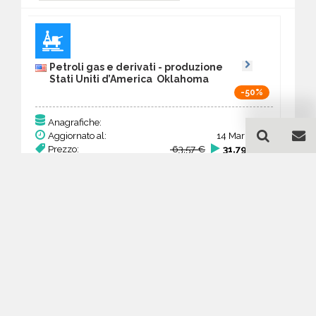
Petroli gas e derivati - produzione
Stati Uniti d’America Oklahoma
-50%
163
Anagrafiche:
Aggiornato al:
14 Mar 2026
Prezzo:
63,57 €
31,79 €
Acquista
Guida all'acquisto di un
database email Petroli gas
e derivati - produzione -