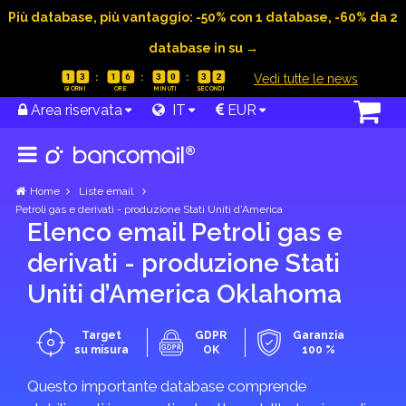
Più database, più vantaggio: -50% con 1 database, -60% da 2
database in su →
|
Vedi tutte le news
1
3
1
6
3
0
3
2
Area riservata
IT
EUR
Home
Liste email
Petroli gas e derivati - produzione Stati Uniti d’America
Elenco email Petroli gas e
derivati - produzione Stati
Uniti d’America Oklahoma
Target
GDPR
Garanzia
su misura
OK
100 %
Questo importante database comprende