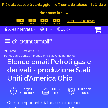
Più database, più vantaggio: -50% con 1 database, -60% da 2
database in su →
|
Vedi tutte le news
1
6
1
6
0
8
5
3
Area riservata
IT
EUR
Home
Liste email
Petroli gas e derivati - produzione Stati Uniti d’America
Elenco email Petroli gas e
derivati - produzione Stati
Uniti d’America Ohio
Target
GDPR
Garanzia
su misura
OK
100 %
Questo importante database comprende