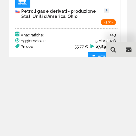
Petroli gas e derivati - produzione
Stati Uniti d’America Ohio
-50%
143
Anagrafiche:
Aggiornato al:
5 Mar 2026
Prezzo:
55,77 €
27,89 €
Acquista
Guida all'acquisto di un
database email Petroli gas
e derivati - produzione -
Ohio