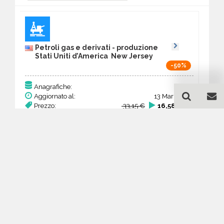
Petroli gas e derivati - produzione
Stati Uniti d’America New Jersey
-50%
85
Anagrafiche:
Aggiornato al:
13 Mar 2026
Prezzo:
33,15 €
16,58 €
Acquista
Guida all'acquisto di un
database email Petroli gas
e derivati - produzione -