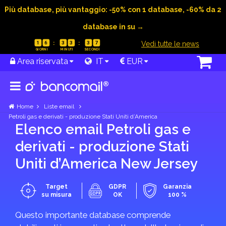
Più database, più vantaggio: -50% con 1 database, -60% da 2
database in su →
|
Vedi tutte le news
1
6
3
3
3
7
Area riservata
IT
EUR
Home
Liste email
Petroli gas e derivati - produzione Stati Uniti d’America
Elenco email Petroli gas e
derivati - produzione Stati
Uniti d’America New Jersey
Target
GDPR
Garanzia
su misura
OK
100 %
Questo importante database comprende