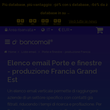
Più database, più vantaggio: -50% con 1 database, -60% da 2
database in su →
|
Vedi tutte le news
1
5
1
8
3
0
5
3
Area riservata
IT
EUR
Home
Liste email
Porte e finestre - produzione Francia
Elenco email Porte e finestre
- produzione Francia Grand
Est
Un elenco email verticale permette di raggiungere
aziende di un settore specifico con contatti già
filtrati, riducendo i tempi di ricerca e profilazione. Per