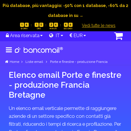
Più database, più vantaggio: -50% con 1 database, -60% da 2
database in su →
|
Vedi tutte le news
1
4
1
5
2
4
4
6
Area riservata
IT
EUR
Home
Liste email
Porte e finestre - produzione Francia
Elenco email Porte e finestre
- produzione Francia
Bretagne
Un elenco email verticale permette di raggiungere
aziende di un settore specifico con contatti già
filtrati, riducendo i tempi di ricerca e profilazione. Per