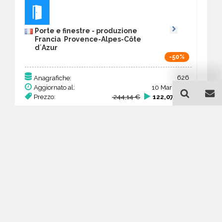
Porte e finestre - produzione
Francia Provence-Alpes-Côte
dʼAzur
-50%
626
Anagrafiche:
Aggiornato al:
10 Mar 2026
Prezzo:
244,14 €
122,07 €
Acquista
Guida all'acquisto di un
database email Porte e
finestre - produzione -
Provence-Alpes-Côte