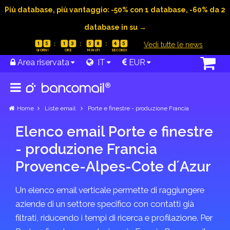
Più database, più vantaggio: -50% con 1 database, -60% da 2
database in su →
|
Vedi tutte le news
1
5
1
3
5
8
4
5
Area riservata
IT
EUR
Home
Liste email
Porte e finestre - produzione Francia
Elenco email Porte e finestre
- produzione Francia
Provence-Alpes-Cote dʼAzur
Un elenco email verticale permette di raggiungere
aziende di un settore specifico con contatti già
filtrati, riducendo i tempi di ricerca e profilazione. Per