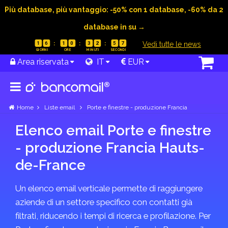
Più database, più vantaggio: -50% con 1 database, -60% da 2
database in su →
|
Vedi tutte le news
1
6
1
0
3
2
5
7
Area riservata
IT
EUR
Home
Liste email
Porte e finestre - produzione Francia
Elenco email Porte e finestre
- produzione Francia Hauts-
de-France
Un elenco email verticale permette di raggiungere
aziende di un settore specifico con contatti già
filtrati, riducendo i tempi di ricerca e profilazione. Per