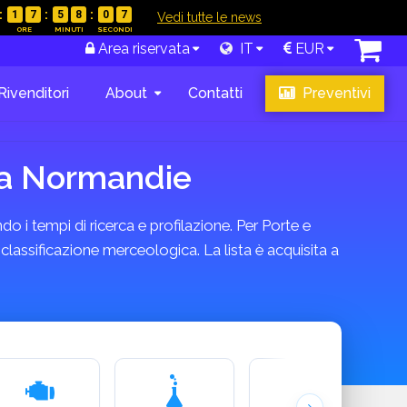
1
7
5
8
0
6
|
Vedi tutte le news
Area riservata
IT
EUR
Rivenditori
About
Contatti
Preventivi
cia Normandie
do i tempi di ricerca e profilazione. Per Porte e
classificazione merceologica. La lista è acquisita a