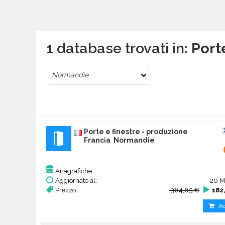
1 database trovati in:
Port
Normandie
Porte e finestre - produzione
Francia Normandie
Anagrafiche:
Aggiornato al:
20 M
Prezzo:
364,65 €
182
Ac