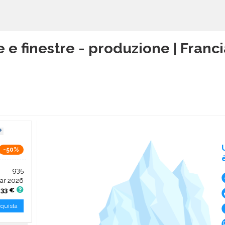
e e finestre - produzione | Fran
-50%
935
ar 2026
,33 €
quista