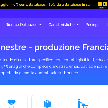
1
5
aggio: -50% con 1 database, -60% da 2 database in su →
Ricerca Database
Caratteristiche
Pricing
finestre - produzione Fran
ende di un settore specifico con contatti già filtrati, riducen
935 anagrafiche complete di indirizzo email, dati aziendali e 
coperta da garanzia contrattuale sui bounce.