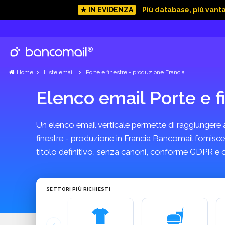
★ IN EVIDENZA
Più database, più vant
Home
Liste email
Porte e finestre - produzione Francia
Elenco email Porte e 
Un elenco email verticale permette di raggiungere azi
finestre - produzione in Francia Bancomail fornisce 
titolo definitivo, senza canoni, conforme GDPR e 
SETTORI PIÙ RICHIESTI