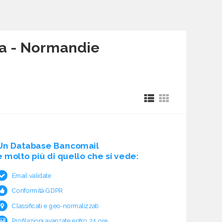
cia - Normandie
Un Database Bancomail
è molto più di quello che si vede:
Email validate
Conformità GDPR
Classificati e geo-normalizzati
Profilazioni avanzate entro 24 ore