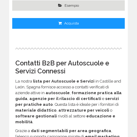
Esempio
Acquista
Contatti B2B per Autoscuole e
Servizi Connessi
La nostra
lista per Autoscuole e Servizi
in Castille and
León, Spagna fornisce accesso a contatti verificati di
aziende attive in
autoscuole
,
formazione pratica alla
guida
,
agenzie per il rilascio di certificati
e
servizi
per pratiche auto
. Questa lista è ideale per i fornitori di
materiale didattico
,
attrezzature per veicoli
o
software gestionali
rivolti al settore
educazione e
mobilità
.
Grazie a
dati segmentabili per area geografica
,
l’elenco supporta campagne mirate di
email marketing