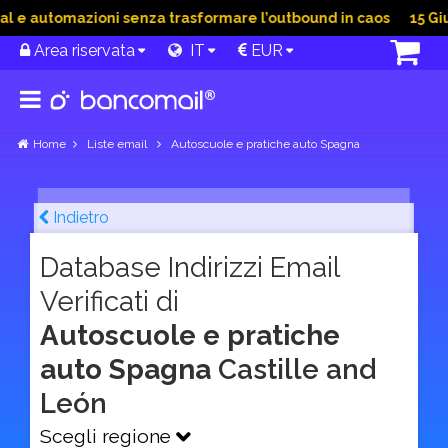
e automazioni senza trasformare l’outbound in caos
15 Giu 2
Area riservata
IT
EUR
Home
Liste email
Autoscuole e pratiche auto Spagna
Indietro
Database Indirizzi Email
Verificati di
Autoscuole e pratiche
auto Spagna
Castille and
León
Scegli regione