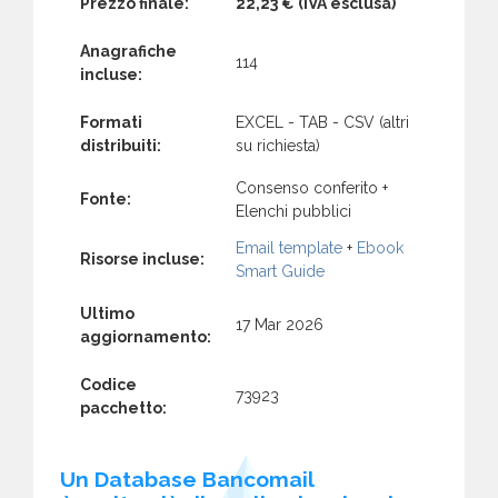
Prezzo finale:
22,23 €
(IVA esclusa)
Anagrafiche
114
incluse:
Formati
EXCEL - TAB - CSV (altri
distribuiti:
su richiesta)
Consenso conferito +
Fonte:
Elenchi pubblici
Email template
+
Ebook
Risorse incluse:
Smart Guide
Ultimo
17 Mar 2026
aggiornamento:
Codice
73923
pacchetto:
Un Database Bancomail