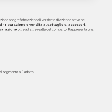
tilizzare per futuri acquisti. La garanzia copre
uiti protetti Banca Sella e PayPal. Inoltre, per
 inesistenti o DNS errati.
ibile acquistare crediti da utilizzare su più
ggiori informazioni su come sfruttare questa
zione anagrafiche aziendali verificate di aziende attive nel
i - riparazione e vendita al dettaglio di accessori
,
iparazione
oltre ad altre realtà del comparto. Rappresenta una
a al segmento più adatto.