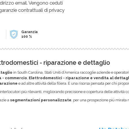
dirizzo email. Vengono ceduti
 garanzie contrattuali di privacy
Garanzia
100 %
ettrodomestici - riparazione e dettaglio
ttaglio
in South Carolina, Stati Uniti d’America raccoglie aziende e operatori 
a - commercio
,
Elettrodomestici - riparazione e vendita al dettagl
iparazione
e ad altre attività della filiera. È una risorsa pensata per chi prop
li interlocutori più rilevanti, migliorando precisione e copertura delle attività
azie a
segmentazioni personalizzate
, per una prospezione più mirata 