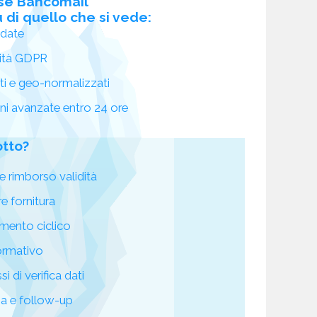
se Bancomail
 di quello che si vede:
idate
ità GDPR
ati e geo-normalizzati
oni avanzate entro 24 ore
otto?
e rimborso validità
re fornitura
mento ciclico
ormativo
i di verifica dati
za e follow-up