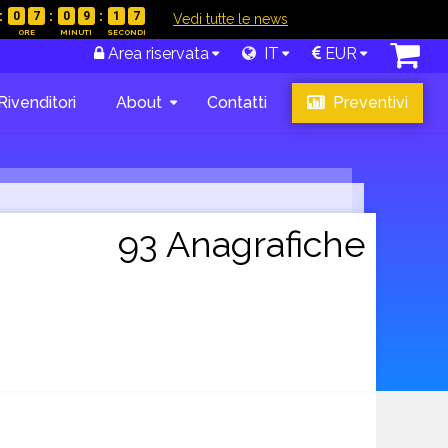
0
7
0
9
1
6
|
Vedi tutte le news
Area riservata
IT
EUR
Rivenditori
About
Contatti
Preventivi
93 Anagrafiche