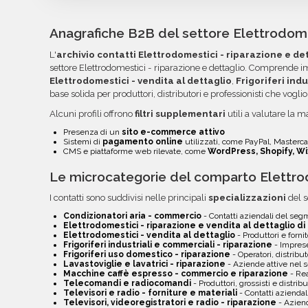
Carolina vengono forniti in formato Excel o CSV
importati nei tuoi strumenti di invio. Ogni camp
Anagrafiche B2B del settore Elettrodomes
colonne per semplificare la lettura, l'ordinamento
L'
archivio contatti Elettrodomestici - riparazione e de
volta pronti, troverai file e documentazione nell
settore Elettrodomestici - riparazione e dettaglio. Comprende 
link diretto via email.
Elettrodomestici - vendita al dettaglio
,
Frigoriferi ind
base solida per produttori, distributori e professionisti che voglio
Alcuni profili offrono
filtri supplementari
utili a valutare la ma
Presenza di un
sito e-commerce attivo
Sistemi di
pagamento online
utilizzati, come PayPal, Mastercar
CMS e piattaforme web rilevate, come
WordPress, Shopify, Wi
Le microcategorie del comparto Elettrod
I contatti sono suddivisi nelle principali
specializzazioni
del s
Condizionatori aria - commercio
- Contatti aziendali del se
Elettrodomestici - riparazione e vendita al dettaglio di
Elettrodomestici - vendita al dettaglio
- Produttori e forni
Frigoriferi industriali e commerciali - riparazione
- Imprese
Frigoriferi uso domestico - riparazione
- Operatori, distribut
Lavastoviglie e lavatrici - riparazione
- Aziende attive nel
Macchine caffè espresso - commercio e riparazione
- Rea
Telecomandi e radiocomandi
- Produttori, grossisti e distribu
Televisori e radio - forniture e materiali
- Contatti azienda
Televisori, videoregistratori e radio - riparazione
- Aziend