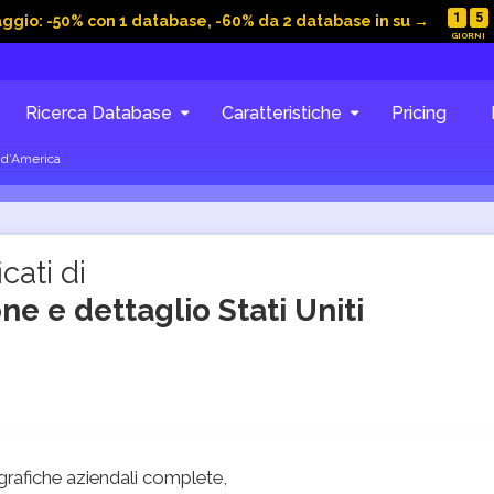
1
5
aggio: -50% con 1 database, -60% da 2 database in su →
Ricerca Database
Caratteristiche
Pricing
i d’America
cati di
ne e dettaglio Stati Uniti
rafiche aziendali complete,