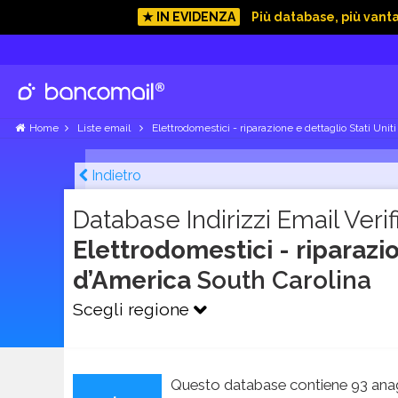
★ IN EVIDENZA
Più database, più vant
Home
Liste email
Elettrodomestici - riparazione e dettaglio Stati Unit
Indietro
Database Indirizzi Email Verifi
Elettrodomestici - riparazio
d’America
South Carolina
Scegli regione
Questo database contiene 93 anag