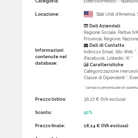
Categoria:
Elettrodomestici - riparazi
Locazione:
Stati Uniti d’America,
Dati Aziendali
:
Ragione Sociale, Partiva IVA 
Provincia, Regione, Nazion
Dati di Contatto
:
Informazioni
Indirizzo Email, Sito Web *, 
contenute nel
(Facebook, Linkedin, X) *
database:
Caratteristiche
:
Categorizzazione merceolog
Classe di Dipendenti *, Even
* campo a percentuale di copertur
Prezzo listino:
36,27 €
(IVA esclusa)
Sconto:
50%
Prezzo finale:
18,14 €
(IVA esclusa)