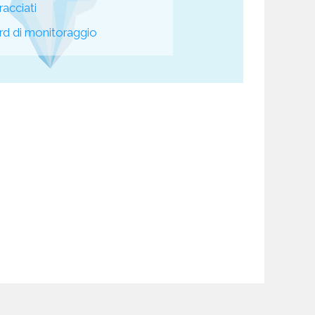
racciati
d di monitoraggio