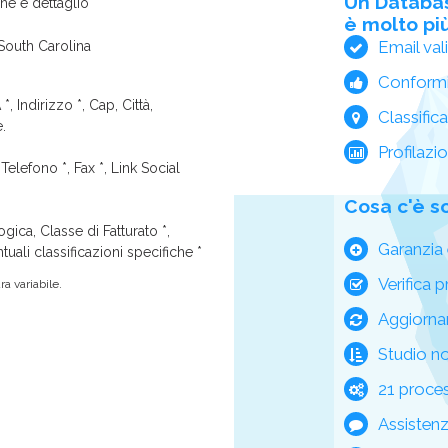
Un Databa
one e dettaglio
è molto più
Email val
 South Carolina
Conform
*, Indirizzo *, Cap, Città,
Classific
e.
Profilazi
Telefono *, Fax *, Link Social
Cosa c'è s
ica, Classe di Fatturato *,
Garanzia 
tuali classificazioni specifiche *
Verifica p
a variabile.
Aggiorna
Studio n
21 process
Assisten