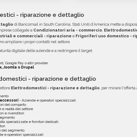
rimborso o un credito da u
, pronti per essere
credito, utilizzando i circ
campagna.
tutti gli errori come email
o è organizzato in
acquisti voluminosi, è poss
tici - riparazione e dettaglio
 e l'utilizzo dei dati. Una
ordini. Contattaci per ma
ttaglio
di Bancomail in South Carolina, Stati Uniti d’America mette a disposi
a tua area riservata, con
opzione.
imprese collegate a
Condizionatori aria - commercio
,
Elettrodomestic
ustriali e commerciali - riparazione
e
Frigoriferi uso domestico - r
no ampliare i propri contatti nel settore.
turità digitale delle aziende e a restringere il target:
d, Google Pay o altri provider
x, Joomla o Drupal
omestici - riparazione e dettaglio
ettore
Elettrodomestici - riparazione e dettaglio
, per mirare l'offert
gmento
 accessori
- Aziende e operatori specializzati
tori del comparto
 e realtà del settore
ori e rivenditori
 segmento
ltà specializzate e fornitori dedicati
tori
li del segmento
e e operatori specializzati