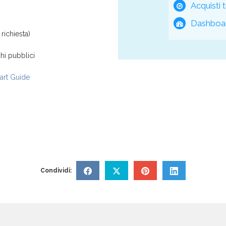
Acquisti t
Dashboar
richiesta)
hi pubblici
rt Guide
Condividi: