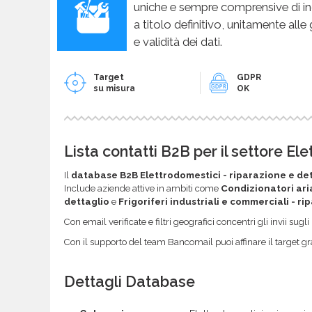
uniche e sempre comprensive di in
a titolo definitivo, unitamente alle
e validità dei dati.
Target
GDPR
su misura
OK
Lista contatti B2B per il settore El
Il
database B2B Elettrodomestici - riparazione e de
Include aziende attive in ambiti come
Condizionatori ari
dettaglio
e
Frigoriferi industriali e commerciali - r
Con email verificate e filtri geografici concentri gli invii sug
Con il supporto del team Bancomail puoi affinare il target gr
Dettagli Database