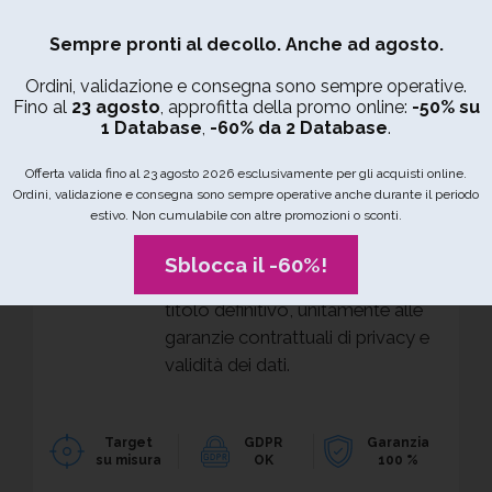
Bretagne
Sempre pronti al decollo. Anche ad agosto.
Scegli regione
Ordini, validazione e consegna sono sempre operative.
1.149 Anagrafiche
Fino al
23 agosto
, approfitta della promo online:
-50% su
1 Database
,
-60% da 2 Database
.
Offerta valida fino al 23 agosto 2026 esclusivamente per gli acquisti online.
Ordini, validazione e consegna sono sempre operative anche durante il periodo
Questo database contiene 1.149
estivo. Non cumulabile con altre promozioni o sconti.
anagrafiche aziendali complete,
uniche e sempre comprensive di
Sblocca il -60%!
indirizzo email. Vengono ceduti a
titolo definitivo, unitamente alle
garanzie contrattuali di privacy e
validità dei dati.
Target
GDPR
Garanzia
su misura
OK
100 %