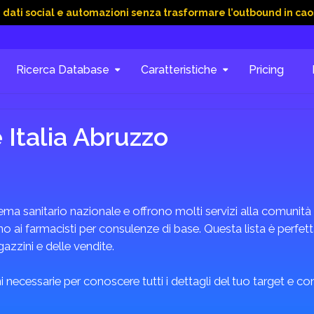
al e automazioni senza trasformare l’outbound in caos
15 Giu
Ricerca Database
Caratteristiche
Pricing
 Italia Abruzzo
a sanitario nazionale e offrono molti servizi alla comunità e
o ai farmacisti per consulenze di base. Questa lista è perfe
azzini e delle vendite.
 necessarie per conoscere tutti i dettagli del tuo target e c