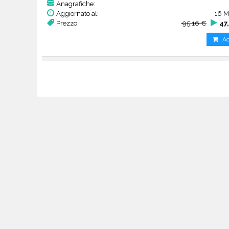
Anagrafiche:
Aggiornato al:
16 M
Prezzo:
95,16 €
47
Ac