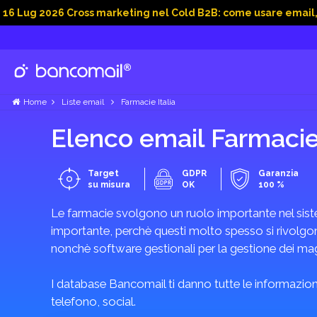
026 Cross marketing nel Cold B2B: come usare email, dati soci
Home
Liste email
Farmacie Italia
Elenco email Farmacie
Target
GDPR
Garanzia
su misura
OK
100 %
Le farmacie svolgono un ruolo importante nel sistem
importante, perchè questi molto spesso si rivolgon
nonchè software gestionali per la gestione dei mag
I database Bancomail ti danno tutte le informazioni
telefono, social.