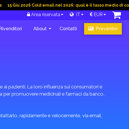
 2026 Cold email nel 2026: qual è il tasso medio di conversion
Area riservata
IT
EUR
Rivenditori
About
Contatti
Preventivi
 ai pazienti. La loro influenza sui consumatori è
tta per promuovere medicinali e farmaci da banco,
ontattarlo, rapidamente e velocemente, via email,