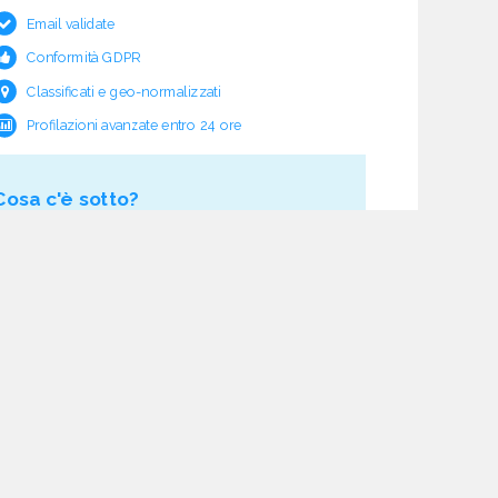
Email validate
Conformità GDPR
Classificati e geo-normalizzati
Profilazioni avanzate entro 24 ore
Cosa c'è sotto?
Garanzia e rimborso validità
Verifica pre fornitura
Aggiornamento ciclico
Studio normativo
21 processi di verifica dati
Assistenza e follow-up
Acquisti tracciati
Dashboard di monitoraggio