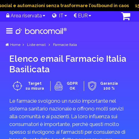
cial e automazioni senza trasformare l’outbound in caos
15 
Area riservata
IT
EUR
Home
Liste email
Farmacie Italia
Elenco email Farmacie Italia
Basilicata
Target
GDPR
Garanzia
su misura
OK
100 %
Le farmacie svolgono un ruolo importante nel
sistema sanitario nazionale e offrono molti servizi
alla comunità e ai pazienti. La loro influenza sui
consumatori è importante, perchè questi molto
spesso si rivolgono ai farmacisti per consulenze di