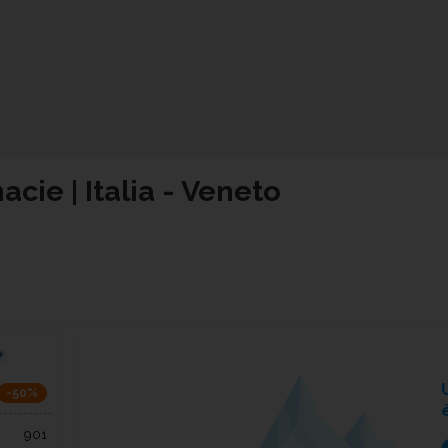
cie | Italia - Veneto
-50%
901