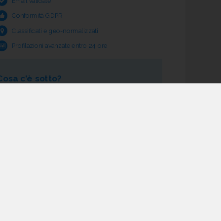
Email validate
Conformità GDPR
Classificati e geo-normalizzati
Profilazioni avanzate entro 24 ore
Cosa c'è sotto?
Garanzia e rimborso validità
Verifica pre fornitura
Aggiornamento ciclico
Studio normativo
21 processi di verifica dati
Assistenza e follow-up
Acquisti tracciati
Dashboard di monitoraggio