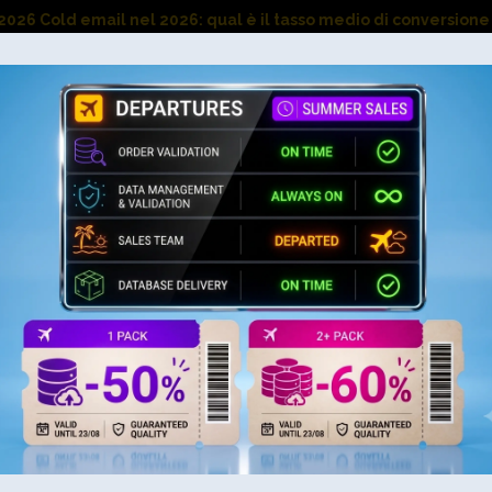
email nel 2026: qual è il tasso medio di conversione alla CTA?
Ricerca Database
Caratteristiche
Pricing
 Italia Veneto
a sanitario nazionale e offrono molti servizi alla comunità e
o ai farmacisti per consulenze di base. Questa lista è perfe
azzini e delle vendite.
 necessarie per conoscere tutti i dettagli del tuo target e c