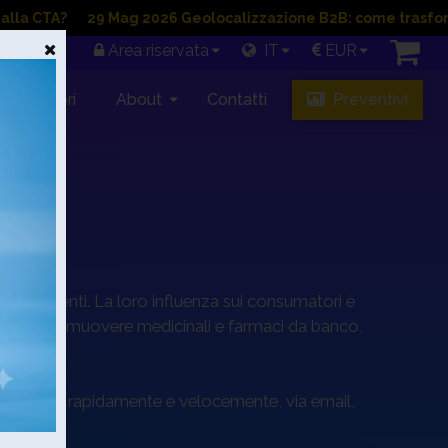
29 Mag 2026 Geolocalizzazione B2B: come trasformarla in 
Area riservata
IT
EUR
Rivenditori
About
Contatti
Preventivi
 ai pazienti. La loro influenza sui consumatori è
tta per promuovere medicinali e farmaci da banco,
ontattarlo, rapidamente e velocemente, via email,