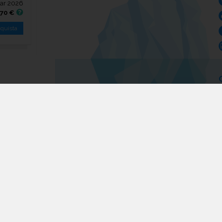
ar 2026
,70 €
quista