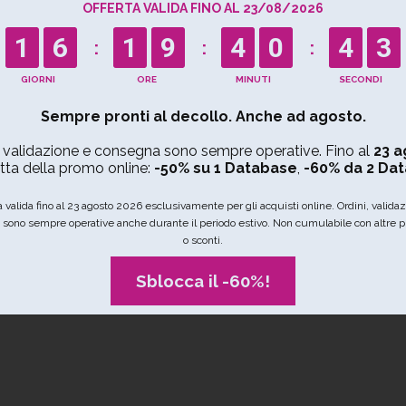
OFFERTA VALIDA FINO AL 23/08/2026
1
6
1
9
4
0
4
2
Sempre pronti al decollo. Anche ad agosto.
Arredamento
Arte e cultura
Artigianato
, validazione e consegna sono sempre operative. Fino al
23 a
tta della promo online:
-50% su 1 Database
,
-60% da 2 Da
IN CHE NAZIONE STAI CERCANDO?
a valida fino al 23 agosto 2026 esclusivamente per gli acquisti online. Ordini, valida
sono sempre operative anche durante il periodo estivo. Non cumulabile con altre 
o sconti.
Sblocca il -60%!