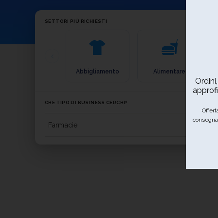
SETTORI PIÙ RICHIESTI
Abbigliamento
Alimentare
Ordini
approfi
CHE TIPO DI BUSINESS CERCHI?
Offert
consegna 