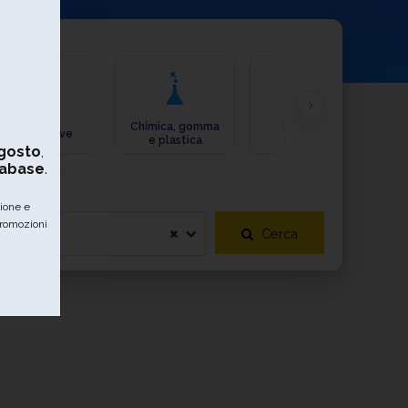
Chimica, gomma
Ecologia e
Automotive
e plastica
ambiente
gosto
,
tabase
.
zione e
promozioni
Cerca