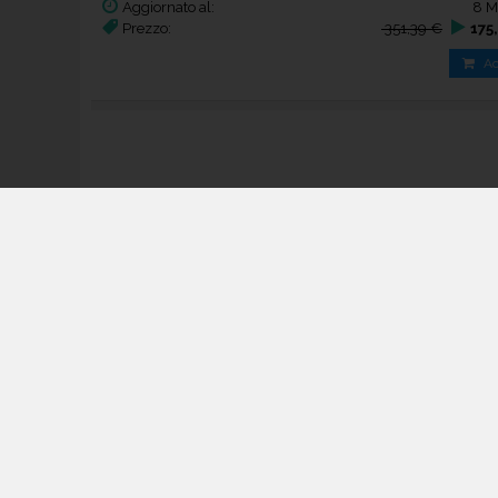
Aggiornato al:
8 M
Prezzo:
351,39 €
175
Ac