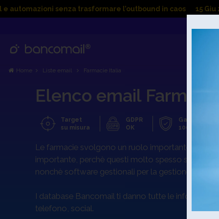
zioni senza trasformare l’outbound in caos
15 Giu 2026 Cold 
Home
Liste email
Farmacie Italia
Elenco email Farmacie
Target
GDPR
Garanzia
su misura
OK
100 %
Le farmacie svolgono un ruolo importante nel sistem
importante, perchè questi molto spesso si rivolgon
nonchè software gestionali per la gestione dei mag
I database Bancomail ti danno tutte le informazioni
telefono, social.