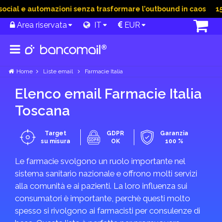
cial e automazioni senza trasformare l’outbound in caos
15 G
Area riservata
IT
EUR
Home
Liste email
Farmacie Italia
Elenco email Farmacie Italia
Toscana
Target
GDPR
Garanzia
su misura
OK
100 %
Le farmacie svolgono un ruolo importante nel
sistema sanitario nazionale e offrono molti servizi
alla comunità e ai pazienti. La loro influenza sui
consumatori è importante, perchè questi molto
spesso si rivolgono ai farmacisti per consulenze di