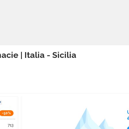
cie | Italia - Sicilia
-50%
713