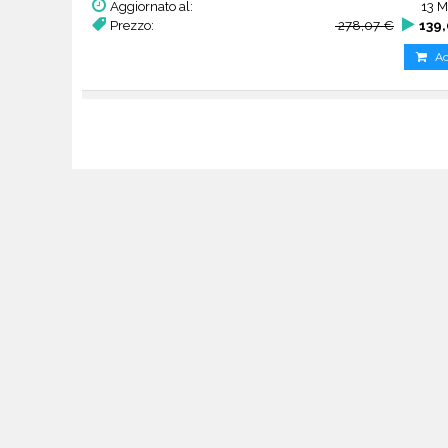
Aggiornato al:
13 M
Prezzo:
278,07 €
139,
Ac