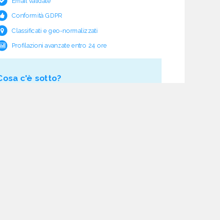
Email validate
Conformità GDPR
Classificati e geo-normalizzati
Profilazioni avanzate entro 24 ore
Cosa c'è sotto?
Garanzia e rimborso validità
Verifica pre fornitura
Aggiornamento ciclico
Studio normativo
21 processi di verifica dati
Assistenza e follow-up
Acquisti tracciati
Dashboard di monitoraggio