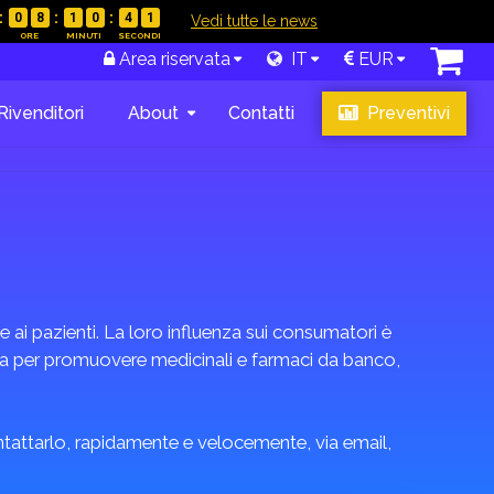
0
8
1
0
4
0
|
Vedi tutte le news
Area riservata
IT
EUR
Rivenditori
About
Contatti
Preventivi
 ai pazienti. La loro influenza sui consumatori è
tta per promuovere medicinali e farmaci da banco,
ontattarlo, rapidamente e velocemente, via email,