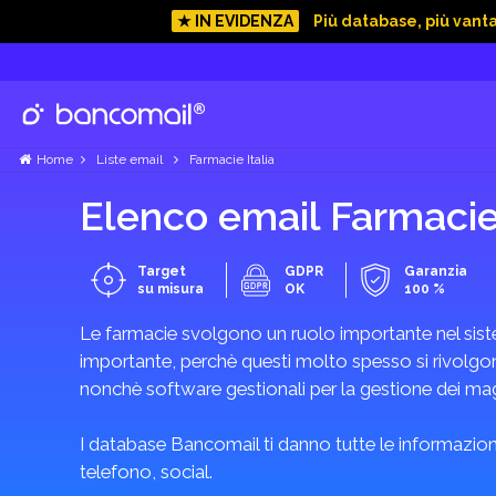
★ IN EVIDENZA
Più database, più vant
Home
Liste email
Farmacie Italia
Elenco email Farmacie I
Target
GDPR
Garanzia
su misura
OK
100 %
Le farmacie svolgono un ruolo importante nel sistem
importante, perchè questi molto spesso si rivolgon
nonchè software gestionali per la gestione dei mag
I database Bancomail ti danno tutte le informazioni
telefono, social.