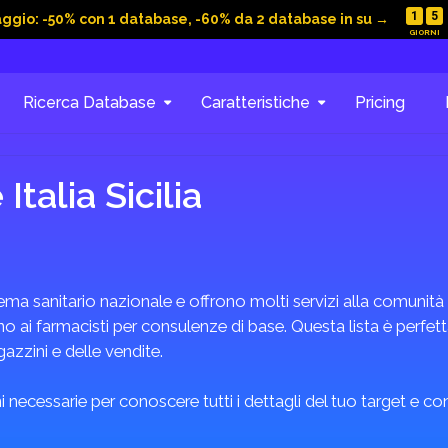
1
5
aggio: -50% con 1 database, -60% da 2 database in su →
Ricerca Database
Caratteristiche
Pricing
talia Sicilia
a sanitario nazionale e offrono molti servizi alla comunità e
o ai farmacisti per consulenze di base. Questa lista è perfe
azzini e delle vendite.
 necessarie per conoscere tutti i dettagli del tuo target e c