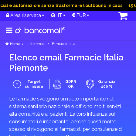
al e automazioni senza trasformare l’outbound in caos
15 Giu
Area riservata
IT
EUR
Home
Liste email
Farmacie Italia
Elenco email Farmacie Italia
Piemonte
Target
GDPR
Garanzia
su misura
OK
100 %
Le farmacie svolgono un ruolo importante nel
sistema sanitario nazionale e offrono molti servizi
alla comunità e ai pazienti. La loro influenza sui
consumatori è importante, perchè questi molto
spesso si rivolgono ai farmacisti per consulenze di