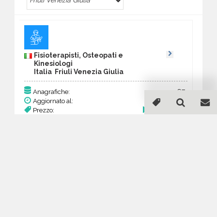
Friuli Venezia Giulia
Fisioterapisti, Osteopati e
Kinesiologi
Italia Friuli Venezia Giulia
87
Anagrafiche:
Aggiornato al:
14 Mar 2026
Prezzo:
33,93 €
Acquista
Guida all'acquisto di un
database email
Fisioterapisti, Osteopati e