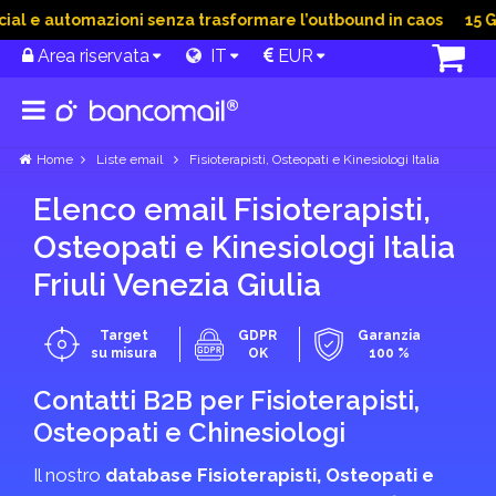
 e automazioni senza trasformare l’outbound in caos
15 Giu 
Area riservata
IT
EUR
Home
Liste email
Fisioterapisti, Osteopati e Kinesiologi Italia
Elenco email Fisioterapisti,
Osteopati e Kinesiologi Italia
Friuli Venezia Giulia
Target
GDPR
Garanzia
su misura
OK
100 %
Contatti B2B per Fisioterapisti,
Osteopati e Chinesiologi
Il nostro
database Fisioterapisti, Osteopati e