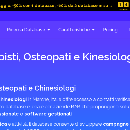
1
4
aggio: -50% con 1 database, -60% da 2 database in su →
Ricerca Database
Caratteristiche
Pricing
isti, Osteopati e Kinesiolo
Osteopati e Chinesiologi
Chinesiologi
in Marche, Italia offre accesso a contatti verificat
to database è ideale per aziende B2B che propongono soluzi
ssionale
o
software gestionali
.
ica
e attività, il database consente di sviluppare
campagne 