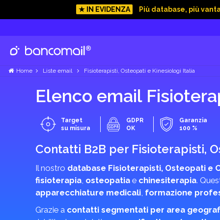
★ IN EVIDENZA
Più database, più vant
Home
Liste email
Fisioterapisti, Osteopati e Kinesiologi Italia
Elenco email Fisioterap
Target
GDPR
Garanzia
su misura
OK
100 %
Contatti B2B per Fisioterapisti, 
Il nostro
database Fisioterapisti, Osteopati e 
fisioterapia
,
osteopatia
e
chinesiterapia
. Ques
apparecchiature medicali
,
formazione profe
Grazie a
contatti segmentati per area geograf