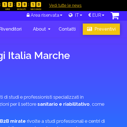
1
2
3
9
0
9
|
Vedi tutte le news
Area riservata
IT
EUR
Rivenditori
About
Contatti
Preventivi
gi Italia Marche
i di studi e professionisti specializzati in
oni per il settore
sanitario e riabilitativo
, come
B2B mirate
rivolte a studi professionali e centri di