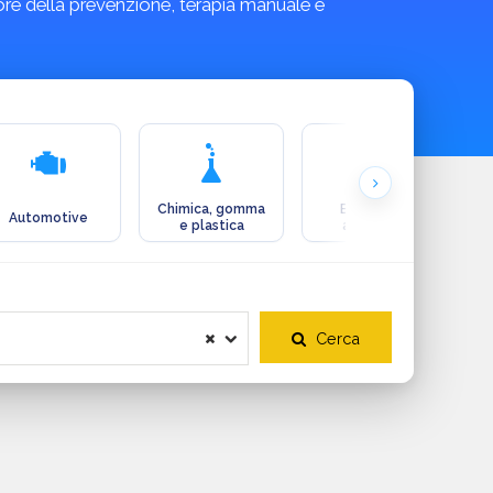
tore della prevenzione, terapia manuale e
Chimica, gomma
Ecologia e
Automotive
e plastica
ambiente
Cerca