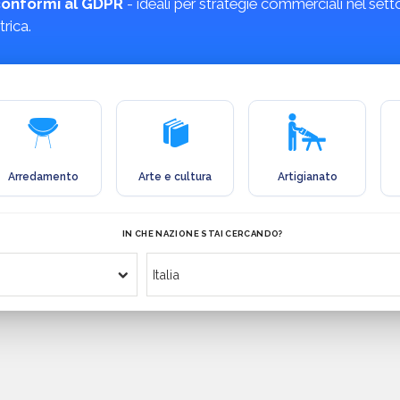
e conformi al GDPR
- ideali per strategie commerciali nel set
rica.
Arredamento
Arte e cultura
Artigianato
IN CHE NAZIONE STAI CERCANDO?