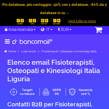
Più database, più vantaggio: -50% con 1 database, -60% da 2
database in su →
|
Vedi tutte le news
1
3
1
5
3
5
1
8
Area riservata
IT
EUR
Home
Liste email
Fisioterapisti, Osteopati e Kinesiologi Italia
Elenco email Fisioterapisti,
Osteopati e Kinesiologi Italia
Liguria
Target
GDPR
Garanzia
su misura
OK
100 %
Contatti B2B per Fisioterapisti,