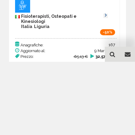
Fisioterapisti, Osteopati e
Kinesiologi
Italia Liguria
-50%
167
Anagrafiche:
Aggiornato al:
9 Mar 2026
Prezzo:
65,13 €
32,57 €
Acquista
Guida all'acquisto di un
database email
Fisioterapisti, Osteopati e
Kinesiologi - Liguria