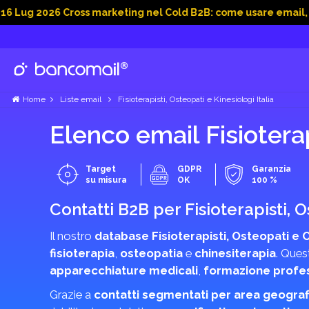
26 Cross marketing nel Cold B2B: come usare email, dati soci
Home
Liste email
Fisioterapisti, Osteopati e Kinesiologi Italia
Elenco email Fisioterap
Target
GDPR
Garanzia
su misura
OK
100 %
Contatti B2B per Fisioterapisti, 
Il nostro
database Fisioterapisti, Osteopati e 
fisioterapia
,
osteopatia
e
chinesiterapia
. Ques
apparecchiature medicali
,
formazione profe
Grazie a
contatti segmentati per area geograf