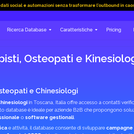
al e automazioni senza trasformare l’outbound in caos
15 Giu
Ricerca Database
Caratteristiche
Pricing
isti, Osteopati e Kinesiolog
Osteopati e Chinesiologi
Chinesiologi
in Toscana, Italia offre accesso a contatti verifica
to database è ideale per aziende B2B che propongono soluzi
ssionale
o
software gestionali
.
ica
e attività, il database consente di sviluppare
campagne 