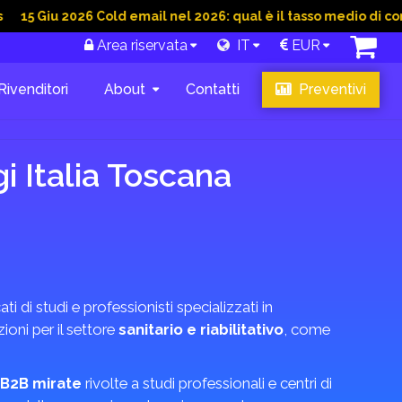
 2026 Cold email nel 2026: qual è il tasso medio di conversione
Area riservata
IT
EUR
Rivenditori
About
Contatti
Preventivi
i Italia Toscana
ti di studi e professionisti specializzati in
oni per il settore
sanitario e riabilitativo
, come
B2B mirate
rivolte a studi professionali e centri di