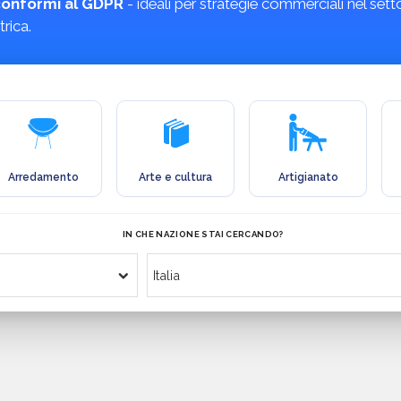
e conformi al GDPR
- ideali per strategie commerciali nel set
rica.
Arredamento
Arte e cultura
Artigianato
IN CHE NAZIONE STAI CERCANDO?