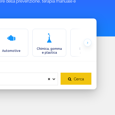
tore della prevenzione, terapia manuale e
Chimica, gomma
Ecologia e
Automotive
e plastica
ambiente
Cerca