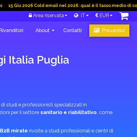
u 2026 Cold email nel 2026: qual è il tasso medio di conversion
Area riservata
IT
EUR
Rivenditori
About
Contatti
Preventivi
i Italia Puglia
 di studi e professionisti specializzati in
oni per il settore
sanitario e riabilitativo
, come
B2B mirate
rivolte a studi professionali e centri di