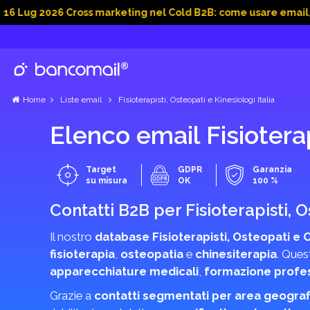
026 Cross marketing nel Cold B2B: come usare email, dati soci
Home
Liste email
Fisioterapisti, Osteopati e Kinesiologi Italia
Elenco email Fisioterap
Target
GDPR
Garanzia
su misura
OK
100 %
Contatti B2B per Fisioterapisti, 
Il nostro
database Fisioterapisti, Osteopati e 
fisioterapia
,
osteopatia
e
chinesiterapia
. Ques
apparecchiature medicali
,
formazione profe
Grazie a
contatti segmentati per area geograf