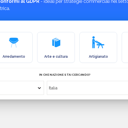
e conformi al GDPR
- ideali per strategie commerciali nel set
rica.
Arredamento
Arte e cultura
Artigianato
IN CHE NAZIONE STAI CERCANDO?