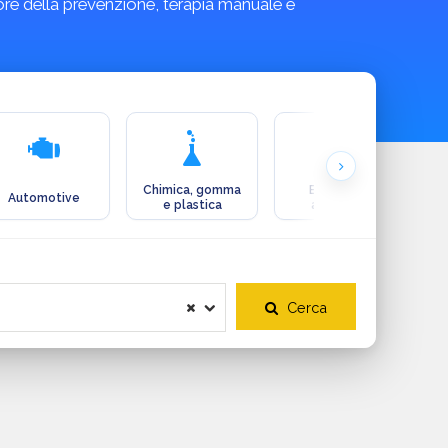
tore della prevenzione, terapia manuale e
Chimica, gomma
Ecologia e
Automotive
e plastica
ambiente
Cerca