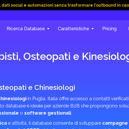
al e automazioni senza trasformare l’outbound in caos
15 Gi
Ricerca Database
Caratteristiche
Pricing
isti, Osteopati e Kinesiolog
Osteopati e Chinesiologi
Chinesiologi
in Puglia, Italia offre accesso a contatti verificati
to database è ideale per aziende B2B che propongono soluzi
ssionale
o
software gestionali
.
ica
e attività, il database consente di sviluppare
campagne 