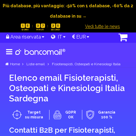
Più database, più vantaggio: -50% con 1 database, -60% da 2
database in su →
|
Vedi tutte le news
1
5
3
7
3
4
Area riservata
IT
EUR
Home
Liste email
Fisioterapisti, Osteopati e Kinesiologi Italia
Elenco email Fisioterapisti,
Osteopati e Kinesiologi Italia
Sardegna
Target
GDPR
Garanzia
su misura
OK
100 %
Contatti B2B per Fisioterapisti,