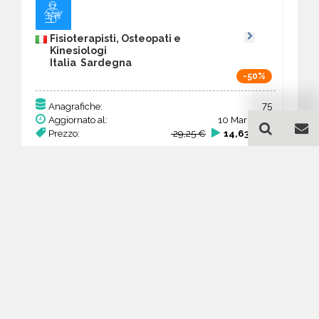
Fisioterapisti, Osteopati e
Kinesiologi
Italia Sardegna
-50%
75
Anagrafiche:
Aggiornato al:
10 Mar 2026
Prezzo:
29,25 €
14,63 €
Acquista
Guida all'acquisto di un
database email
Fisioterapisti, Osteopati e
Kinesiologi - Sardegna