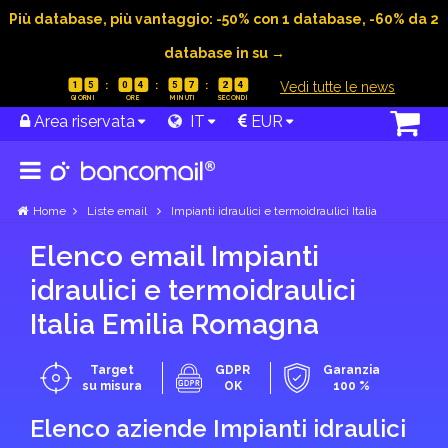
Più database, più vantaggio: -50% con 1 database, -60% da 2
database in su →
|
Vedi tutte le news
1
5
0
4
5
7
2
3
Area riservata
IT
EUR
Home
Liste email
Impianti idraulici e termoidraulici Italia
Elenco email Impianti
idraulici e termoidraulici
Italia Emilia Romagna
Target
GDPR
Garanzia
su misura
OK
100 %
Elenco aziende Impianti idraulici