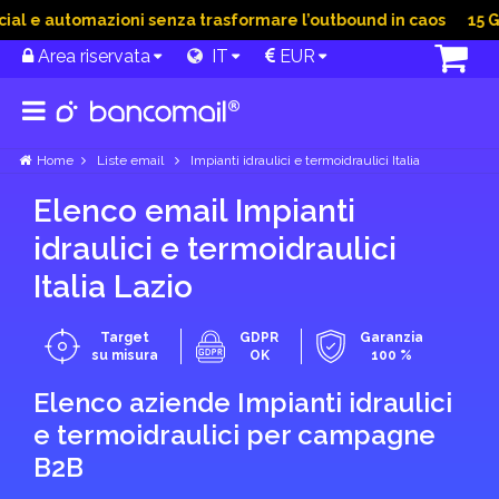
 e automazioni senza trasformare l’outbound in caos
15 Giu 
Area riservata
IT
EUR
Home
Liste email
Impianti idraulici e termoidraulici Italia
Elenco email Impianti
idraulici e termoidraulici
Italia Lazio
Target
GDPR
Garanzia
su misura
OK
100 %
Elenco aziende Impianti idraulici
e termoidraulici per campagne
B2B