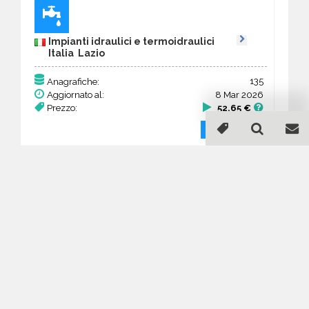
Impianti idraulici e termoidraulici
Italia Lazio
135
Anagrafiche:
Aggiornato al:
8 Mar 2026
Prezzo:
52,65 €
Acquista
Guida all'acquisto di un
database email Impianti
idraulici e termoidraulici -
Lazio