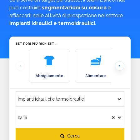
può costruire
segmentazioni su misura
e
affiancarti nelle attività di prospezione nel settore
Impianti idraulici e termoidraulici
.
SETTORI PIÙ RICHIESTI
Abbigliamento
Alimentare
Arre
Cerca