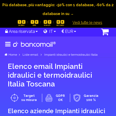
Più database, più vantaggio: -50% con 1 database, -60% da 2
database in su →
|
Vedi tutte le news
1
3
1
9
2
7
0
7
Area riservata
IT
EUR
Home
Liste email
Impianti idraulici e termoidraulici Italia
Elenco email Impianti
idraulici e termoidraulici
Italia Toscana
Target
GDPR
Garanzia
su misura
OK
100 %
Elenco aziende Impianti idraulici