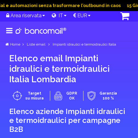
e automazioni senza trasformare l’outbound in caos
15 Giu 2
Area riservata
IT
EUR
Home
Liste email
Impianti idraulici e termoidraulici Italia
Elenco email Impianti
idraulici e termoidraulici
Italia Lombardia
Target
GDPR
Garanzia
su misura
OK
100 %
Elenco aziende Impianti idraulici
e termoidraulici per campagne
B2B