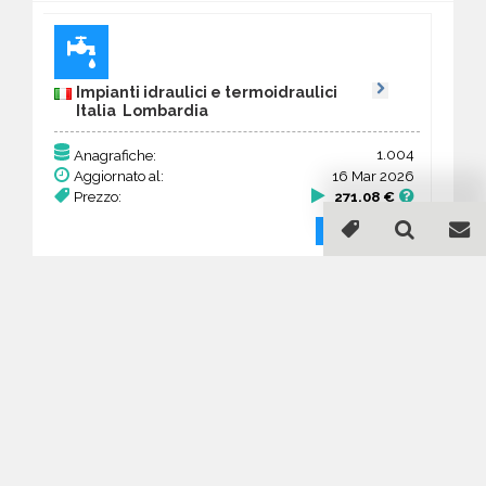
Impianti idraulici e termoidraulici
Italia Lombardia
1.004
Anagrafiche:
Aggiornato al:
16 Mar 2026
Prezzo:
271,08 €
Acquista
Guida all'acquisto di un
database email Impianti
idraulici e termoidraulici -
Lombardia