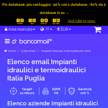
Più database, più vantaggio: -50% con 1 database, -60% da 2
database in su →
|
Vedi tutte le news
1
3
1
3
2
8
1
7
Area riservata
IT
EUR
Home
Liste email
Impianti idraulici e termoidraulici Italia
Elenco email Impianti
idraulici e termoidraulici
Italia Puglia
Target
GDPR
Garanzia
su misura
OK
100 %
Elenco aziende Impianti idraulici