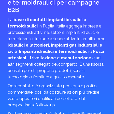
e termoidraulici per campagne
B2B
La
base di contatti Impianti idraulici e
termoidraulici
in Puglia, Italia aggrega imprese e
professionisti attivi nel settore Impianti idraulici e
termoidraulici. Include aziende attive in ambiti come
Idraulici e lattonieri
,
Impianti gas industriali e
civili
,
Impianti idraulici e termoidraulici
e
Pozzi
artesiani - trivellazione e manutenzione
e ad
altri segmenti collegati del comparto. È una risorsa
pensata per chi propone prodotti, servizi,
tecnologie o forniture a questo mercato.
Ogni contatto è organizzato per zona e profilo
commerciale, così da costruire azioni più precise
verso operatori qualificati del settore, dal
prospecting al follow-up.
Se ti serve un target più stretto, il team Bancomail