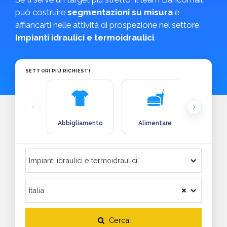
può costruire
segmentazioni su misura
e
affiancarti nelle attività di prospezione nel settore
Impianti idraulici e termoidraulici
.
SETTORI PIÙ RICHIESTI
Abbigliamento
Alimentare
Arre
Cerca